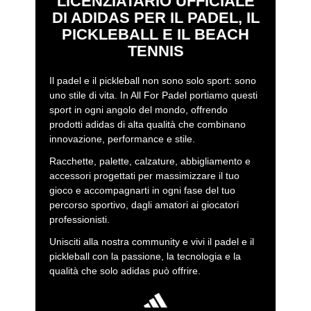
LICENZIATARIO UFFICIALE
dell’assorbimento delle vibrazioni e della stabilità
DI ADIDAS PER IL PADEL, IL
all’impatto.
PICKLEBALL E IL BEACH
TENNIS
Il padel e il pickleball non sono solo sport: sono
uno stile di vita. In All For Padel portiamo questi
sport in ogni angolo del mondo, offrendo
prodotti adidas di alta qualità che combinano
innovazione, performance e stile.
Racchette, palette, calzature, abbigliamento e
accessori progettati per massimizzare il tuo
gioco e accompagnarti in ogni fase del tuo
percorso sportivo, dagli amatori ai giocatori
professionisti.
Unisciti alla nostra community e vivi il padel e il
pickleball con la passione, la tecnologia e la
qualità che solo adidas può offrire.