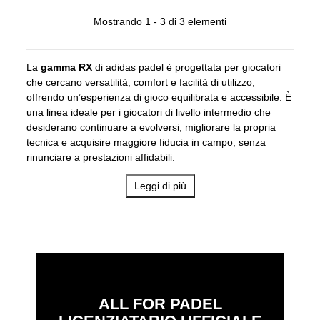
Mostrando 1 - 3 di 3 elementi
La
gamma RX
di adidas padel è progettata per giocatori
che cercano versatilità, comfort e facilità di utilizzo,
offrendo un’esperienza di gioco equilibrata e accessibile. È
una linea ideale per i giocatori di livello intermedio che
desiderano continuare a evolversi, migliorare la propria
tecnica e acquisire maggiore fiducia in campo, senza
rinunciare a prestazioni affidabili.
RX si è evoluta come una gamma orientata a offrire una
Leggi di più
sensazione di controllo e comfort, grazie a strutture stabili,
sweet spot ampi e materiali che favoriscono un’uscita di
palla fluida e progressiva. Queste caratteristiche
consentono di eseguire i colpi con maggiore sicurezza,
ridurre gli errori e mantenere il controllo per tutta la durata
della partita.
Le racchette RX integrano tecnologie adidas padel
ALL FOR PADEL
focalizzate sul miglioramento della maneggevolezza,