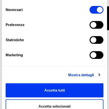
120,00 €
Selezione
aggiungi al carrello
Necessari
FILTRO
del
consenso
Preferenze
Statistiche
Marketing
Mostra dettagli
Accetta tutti
Racchette da padel
120,00 €
Racchetta da padel adidas Rx Series 2026
Accetta selezionati