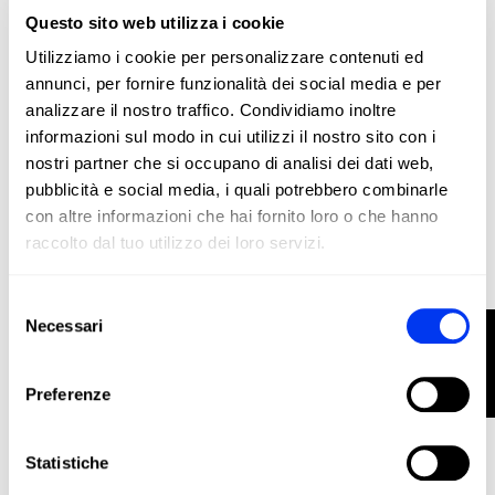
Questo sito web utilizza i cookie
Racchette da padel
247,50 €
Utilizziamo i cookie per personalizzare contenuti ed
Adipower CTRL MTW PRO EDT 2024 Alex Ruiz
450,00 €
annunci, per fornire funzionalità dei social media e per
aggiungi al carrello
analizzare il nostro traffico. Condividiamo inoltre
informazioni sul modo in cui utilizzi il nostro sito con i
-40%
nostri partner che si occupano di analisi dei dati web,
pubblicità e social media, i quali potrebbero combinarle
con altre informazioni che hai fornito loro o che hanno
raccolto dal tuo utilizzo dei loro servizi.
Selezione
Necessari
FILTRO
del
consenso
Preferenze
Statistiche