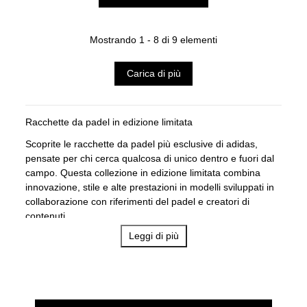
Mostrando 1 - 8 di 9 elementi
Carica di più
Racchette da padel in edizione limitata
Scoprite le racchette da padel più esclusive di adidas,
pensate per chi cerca qualcosa di unico dentro e fuori dal
campo. Questa collezione in edizione limitata combina
innovazione, stile e alte prestazioni in modelli sviluppati in
collaborazione con riferimenti del padel e creatori di
contenuti.
Leggi di più
Tra questi spicca la racchetta Delantero09, creata in
esclusiva per il noto content creator, perfetta per i giocatori
che vogliono fare la differenza con potenza, controllo e un
design innovativo.
Troverete anche la Adipower A1, racchetta ufficiale del