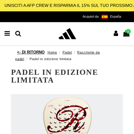
UNISCITI A AFP CREW E RISPARMIA IL 15% SUL TUO PROSSIM
Acquisti da:
España
0
Home
Padel
Racchette da
padel
Padel in edizione limitata
PADEL IN EDIZIONE
LIMITATA