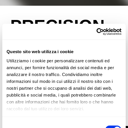
.
PRECISION
PARADISE
Questo sito web utilizza i cookie
Utilizziamo i cookie per personalizzare contenuti ed
Un percorso in cui ogni colpo è fondamentale. La racchetta
annunci, per fornire funzionalità dei social media e per
da padel adidas Arrow Hit Pro EDT 2026 di Ari Sánchez è
analizzare il nostro traffico. Condividiamo inoltre
un'edizione limitata, pensata per chi cerca precisione,
informazioni sul modo in cui utilizzi il nostro sito con i
controllo ed equilibrio in ogni punto.
nostri partner che si occupano di analisi dei dati web,
pubblicità e social media, i quali potrebbero combinarle
con altre informazioni che hai fornito loro o che hanno
raccolto dal tuo utilizzo dei loro servizi.
Selezione