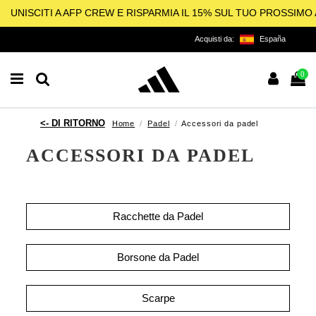
UNISCITI A AFP CREW E RISPARMIA IL 15% SUL TUO PROSSIM
Acquisti da:
España
0
Home
Padel
Accessori da padel
ACCESSORI DA PADEL
Racchette da Padel
Borsone da Padel
Scarpe