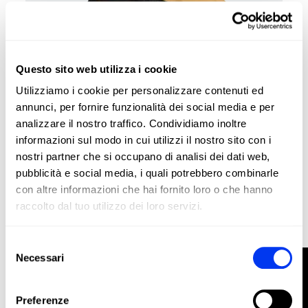
Questo sito web utilizza i cookie
Utilizziamo i cookie per personalizzare contenuti ed
annunci, per fornire funzionalità dei social media e per
analizzare il nostro traffico. Condividiamo inoltre
informazioni sul modo in cui utilizzi il nostro sito con i
nostri partner che si occupano di analisi dei dati web,
Accessori da padel
11,70 €
Borsa adidas Sabbia 3.4
pubblicità e social media, i quali potrebbero combinarle
18,00 €
con altre informazioni che hai fornito loro o che hanno
aggiungi al carrello
raccolto dal tuo utilizzo dei loro servizi.
-20%
Selezione
Necessari
FILTRO
del
consenso
Preferenze