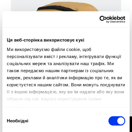
Ця веб-сторінка використовує кукі
Ми використовуємо файли cookie, щоб
персоналізувати вміст і рекламу, інтегрувати функції
соціальних мереж та аналізувати наш трафік. Ми
також передаємо нашим партнерам із соціальних
Аксесуари для Padel
11,70 €
мереж, реклами й аналітики інформацію про те, як ви
Сумка для аксесуарів adidas Sand 3.4
18,00 €
користуєтеся нашим сайтом. Вони можуть поєднувати
її з іншою інформацією, яку ви їм надали або яку вони
у кошик
зібрали під час вашого користування їхніми
службами.
-20%
Вибір
Необхідні
ФІЛЬТР
згоди