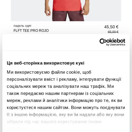
падель одяг
45,50 €
FLFT TEE PRO ROJO
65,00 €
переглянути розміри
-30%
Ця веб-сторінка використовує кукі
Ми використовуємо файли cookie, щоб
персоналізувати вміст і рекламу, інтегрувати функції
соціальних мереж та аналізувати наш трафік. Ми
також передаємо нашим партнерам із соціальних
мереж, реклами й аналітики інформацію про те, як ви
користуєтеся нашим сайтом. Вони можуть поєднувати
її з іншою інформацією, яку ви їм надали або яку вони
зібрали під час вашого користування їхніми
службами.