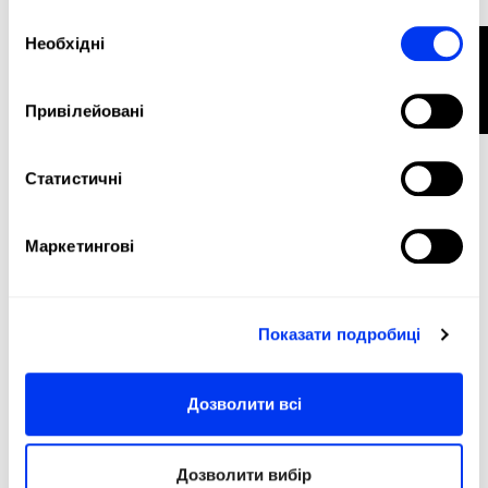
Вибір
Необхідні
ФІЛЬТР
згоди
Одяг
38,50 €
adidas Mid-Length Tennis Climacool tank top
55,00 €
Привілейовані
переглянути розміри
-30%
Статистичні
Маркетингові
Показати подробиці
Дозволити всі
Дозволити вибір