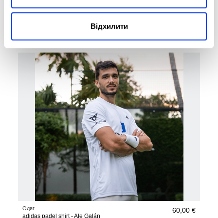
Одяг
42,00 €
adidas FreeLift Airchill Climacool+ T-Shirt
60,00 €
Відхилити
переглянути розміри
Одяг
60,00 €
adidas padel shirt - Ale Galán