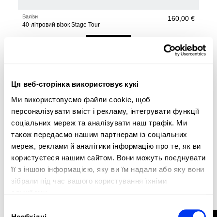
Валізи
160,00 €
40-літровий візок Stage Tour
у кошик
Ця веб-сторінка використовує кукі
Ми використовуємо файли cookie, щоб
персоналізувати вміст і рекламу, інтегрувати функції
соціальних мереж та аналізувати наш трафік. Ми
також передаємо нашим партнерам із соціальних
мереж, реклами й аналітики інформацію про те, як ви
користуєтеся нашим сайтом. Вони можуть поєднувати
її з іншою інформацією, яку ви їм надали або яку вони
зібрали під час вашого користування їхніми
службами.
Вибір
Необхідні
Валізи