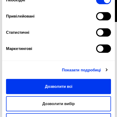
ФІЛЬТР
190,00 €
згоди
90-літровий візок Stage Tour
у кошик
Привілейовані
-35%
Статистичні
Маркетингові
Показати подробиці
Дозволити всі
Дозволити вибір
Padel bag Backpack
42,25 €
adidas OffWhite сумка вихідного дня 3.4-Martita
65,00 €
Ortega