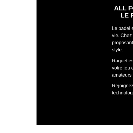
ALL F
LE 
Le padel 
vie. Chez 
proposant 
style.
Raquettes
votre jeu
amateurs 
Rejoignez 
technologi