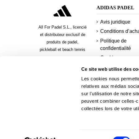
ADIDAS PADEL
Avis juridique
All For Padel S.L., licencié
Conditions d’ach
et distributeur exclusif de
Politique de
produits de padel,
confidentialité
pickleball et beach tennis
Cookies
Modes de paieme
Ce site web utilise des co
sécurisés
Les cookies nous permetten
payer en plusieur
relatives aux médias socia
fois
sur l'utilisation de notre 
Demander une
peuvent combiner celles-ci
facture adidas pa
collectées lors de votre uti
Sélection