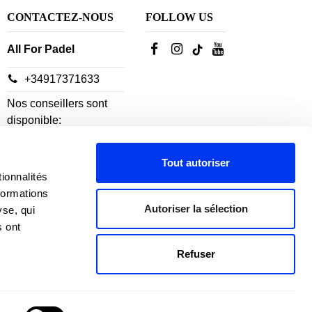
CONTACTEZ-NOUS
FOLLOW US
All For Padel
+34917371633
Nos conseillers sont
disponible:
From Monday to
Thursday: 10h-18h
Tout autoriser
Vendredi: 10h-14h
ionnalités
formations
Autoriser la sélection
yse, qui
s ont
Refuser