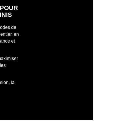
S POUR
NNIS
 modes de
entier, en
mance et
maximiser
des
sion, la