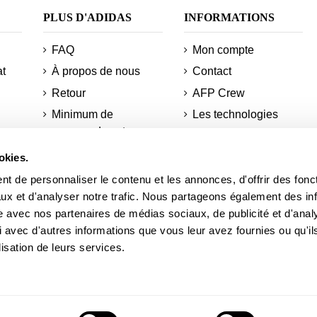
PLUS D'ADIDAS
INFORMATIONS
FAQ
Mon compte
at
À propos de nous
Contact
Retour
AFP Crew
Minimum de
Les technologies
commandes et
sitemap
d'expéditions
nt
okies.
Réduction pour les
Informations sur votre
étudiants
t de personnaliser le contenu et les annonces, d'offrir des fonct
commande
s
ux et d'analyser notre trafic. Nous partageons également des in
Actualités
site avec nos partenaires de médias sociaux, de publicité et d'anal
Académie AFP
 avec d'autres informations que vous leur avez fournies ou qu'il
del
lisation de leurs services.
Courts adidas