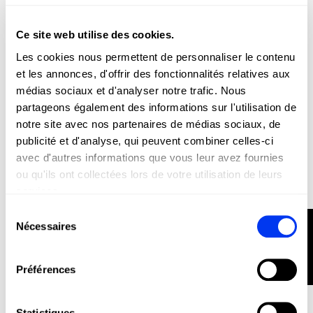
Ce site web utilise des cookies.
Vêtements
52,50 €
Les cookies nous permettent de personnaliser le contenu
Short adidas climacool
75,00 €
et les annonces, d'offrir des fonctionnalités relatives aux
voir les tailles
médias sociaux et d'analyser notre trafic. Nous
partageons également des informations sur l'utilisation de
-30%
notre site avec nos partenaires de médias sociaux, de
NOUVEAU
publicité et d'analyse, qui peuvent combiner celles-ci
RUPTURE DE STOCK
avec d'autres informations que vous leur avez fournies
ou qu'ils ont collectées lors de votre utilisation de leurs
services.
Sélection
FILTRER
Nécessaires
du
consentement
Préférences
Statistiques