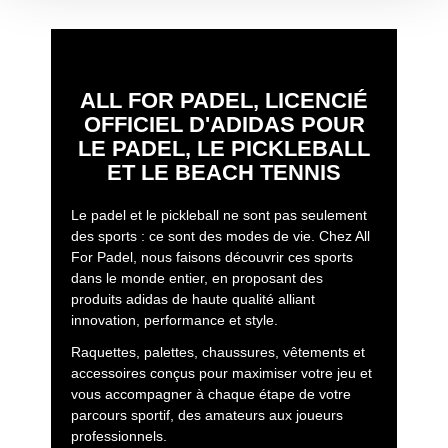
son
style
et à
ses
préférences
.
De plus, les
tissus
utilisés
assurent
durabilité
et
entretien
facile
,
conservant
le
pantalon
en
excellent
état
même
après
de
nombreux
entraînements
ou
matchs
. Ces
pantalons
ALL FOR PADEL, LICENCIÉ
représentent
un
choix
pratique
et
élégant
pour
tout
joueur
OFFICIEL D'ADIDAS POUR
recherchant
performance, confort et
style
sur le
terrain
.
LE PADEL, LE PICKLEBALL
ET LE BEACH TENNIS
Le padel et le pickleball ne sont pas seulement
des sports : ce sont des modes de vie. Chez All
For Padel, nous faisons découvrir ces sports
dans le monde entier, en proposant des
produits adidas de haute qualité alliant
innovation, performance et style.
Raquettes, palettes, chaussures, vêtements et
accessoires conçus pour maximiser votre jeu et
vous accompagner à chaque étape de votre
parcours sportif, des amateurs aux joueurs
professionnels.