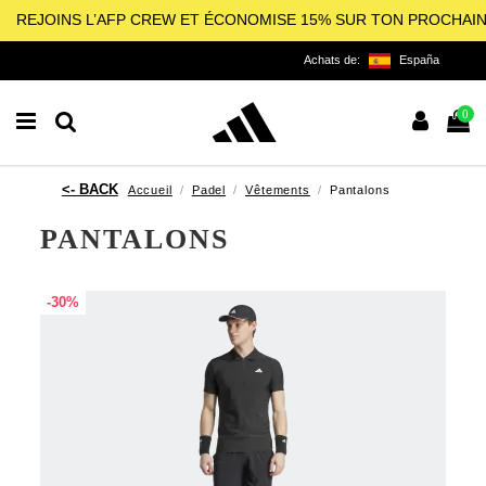
REJOINS L’AFP CREW ET ÉCONOMISE 15% SUR TON PROCHAI
Achats de:
España
0
Accueil
Padel
Vêtements
Pantalons
PANTALONS
-30%