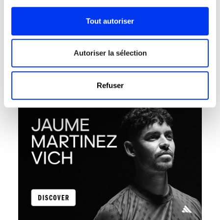
Le pickleball est bien plus qu'une simple mode
:
c'est un sport en plein essor qui séduit les joueurs du
Tout autoriser
monde entier.
Découvrez les athlètes qui représentent adidas avec
Autoriser la sélection
passion, talent et engagement à chaque match.
Découvrez leurs histoires, leurs exploits et
l'équipement qui les pousse à toujours donner le
meilleur d'eux-mêmes sur le terrain.
Refuser