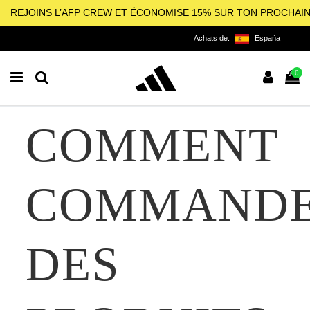
REJOINS L’AFP CREW ET ÉCONOMISE 15% SUR TON PROCHAI
Achats de:
España
0
COMMENT
COMMAND
DES