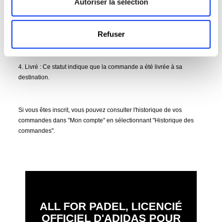
Autoriser la sélection
3. Envoyée : Ce statut signifie que votre commande a quitté notre
entrepôt et est entre les mains du transporteur ou a déjà été livrée.
Vous recevrez un e-mail avec le numéro de suivi de commande qui
Refuser
vous donne accès au site internet du transporteur afin que vous
puissiez voir où se trouve votre colis.
4. Livré : Ce statut indique que la commande a été livrée à sa
destination.
Si vous êtes inscrit, vous pouvez consulter l'historique de vos
commandes dans "Mon compte" en sélectionnant "Historique des
commandes".
ALL FOR PADEL, LICENCIÉ
OFFICIEL D'ADIDAS POUR