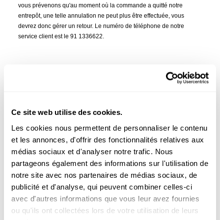
vous prévenons qu'au moment où la commande a quitté notre
entrepôt, une telle annulation ne peut plus être effectuée, vous
devrez donc gérer un retour. Le numéro de téléphone de notre
service client est le 91 1336622.
Offres / liquidation
Dans tout pour le padel, vous pouvez également trouver des
produits des saisons précédentes qui sont proposés à des prix
réduits. Ces nouveaux produits ne sont pas des retours ou des
Ce site web utilise des cookies.
produits réparés ou des échantillons. Des produits à prix réduits
peuvent être proposés pendant la période de soldes ou de
Les cookies nous permettent de personnaliser le contenu
liquidation. Les codes promotionnels ne s'appliquent pas aux
et les annonces, d'offrir des fonctionnalités relatives aux
produits en promotion.
médias sociaux et d'analyser notre trafic. Nous
partageons également des informations sur l'utilisation de
notre site avec nos partenaires de médias sociaux, de
Code de promo
publicité et d'analyse, qui peuvent combiner celles-ci
Les codes promotionnels ne s'appliquent pas aux produits en
avec d'autres informations que vous leur avez fournies
promotion. Si vous avez retourné une commande dans laquelle un
ou qu'ils ont collectées lors de votre utilisation de leurs
code promotionnel a été utilisé, la valeur du retour sera le montant