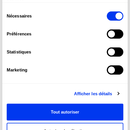
services.
que vous avez payé. Les codes promotionnels ne sont valables que
Sélection
pour une durée déterminée.
Nécessaires
du
consentement
Suivre votre commande
Préférences
Si vous êtes un client enregistré, vous pouvez voir le statut de votre
commande en la sélectionnant dans Mes commandes dans Mon
compte. Vous pouvez également le suivre en détail en cliquant sur le
Statistiques
numéro d'expédition qui vous donnera accès au site Web du
transporteur, où vous aurez les informations les plus à jour.
Marketing
Si vous n'êtes pas inscrit, vous devez saisir le numéro de suivi que
nous vous envoyons par e-mail dans la rubrique
suivi de commande
.
Les états sont :
Afficher les détails
1. Reçu : Cela signifie que votre commande a été reçue et qu'elle est
en cours de traitement. Vous recevrez un e-mail pour confirmer que
nous avons reçu la commande.
Tout autoriser
2. Acceptée : Ce statut signifie que votre commande a été transférée
à l'entrepôt qui prépare l'expédition.