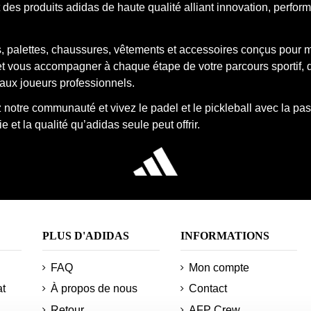
des produits adidas de haute qualité alliant innovation, perfor
onfort. Nous avons des modèles de différentes collections, fabr
e équipement. Avec des compartiments spécifiques, une grande ca
qui apprécient la fonctionnalité sans sacrifier un design modern
, palettes, chaussures, vêtements et accessoires conçus pour 
Multigame Bleu 3.3
,
Paletero Protour Noir 3.4
 et vous accompagner à chaque étape de votre parcours sportif, 
aux joueurs professionnels.
ous vous offrons une expérience unique avec des avantages excl
notre communauté et vivez le padel et le pickleball avec la pas
e et la qualité qu’adidas seule peut offrir.
er votre équipement de padel adidas au meilleur prix, dispon
 idéale avec de grandes réductions !
PLUS D'ADIDAS
INFORMATIONS
FAQ
Mon compte
at
À propos de nous
Contact
Retour
AFP Crew