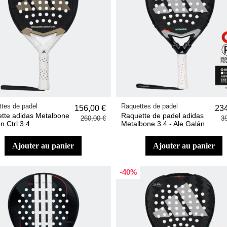
tes de padel
Raquettes de padel
156,00 €
234
tte adidas Metalbone
Raquette de padel adidas
260,00 €
3
n Ctrl 3.4
Metalbone 3.4 - Ale Galán
ajouter au panier
ajouter au panier
-40%