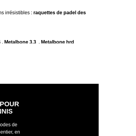
 irrésistibles :
raquettes de padel des
 ,
Metalbone 3.3
,
Metalbone hrd
 encore, utilisés par des personnalités comme
tre style de jeu, il y a une raquette parfaite
 que vous fassiez vos premiers pas sur le
s raquettes juniors légères et sûres, idéales
outlet, disponibles en différents formats,
S POUR
quipement de padel ainsi que pour votre routine
NNIS
allient praticité et style.
Sac à dos
s adidas protour blanc 3.4
 modes de
entier, en
prix réduit, conçus pour transporter vos