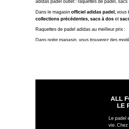
adidas padel outlet : raquettes de padel, sac
Dans le magasin
officiel adidas padel
,
vous t
collections précédentes
,
sacs à dos
et
sacs
Raquettes de padel adidas au meilleur prix :
Dans notre magasin, vous trouverez des mod
3.3
,
Cross It Light 3.3
,
Adipower Multiweigh
Ale Galán, Martita Ortega ou Álex Ruiz.
Ces raquettes conservent la qualité, les technol
pour vous, avec des prix réduits et disponibl
court, vous trouverez ici des options adaptée
pour apprendre et s'amuser dès le premier ma
Sacs à dos Outlet : fonctionnalité et style ; C
ALL F
couleurs et designs. Résistants, confortables e
LE 
quotidienne. Fabriqués dans des matériaux dura
Multigame Noir et Rouge 3.2
,
Sac à dos Mul
Le padel 
vie. Chez 
Sacs de padel adidas : protégez votre équipe