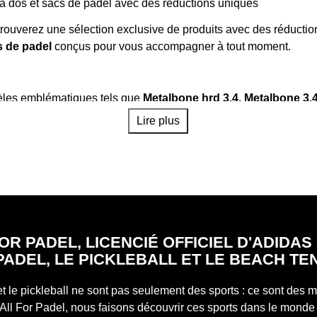
s à dos et sacs de padel avec des réductions uniques
rouverez une sélection exclusive de produits avec des réductions
 de padel
conçus pour vous accompagner à tout moment.
èles emblématiques tels que
Metalbone hrd 3.4
,
Metalbone 3.4
t CTRL 3.4
,
Adipower Multiweight CTRL 3.3
et bien d'autres
Lire plus
ogies, la puissance, le contrôle, la maniabilité... quel que soit vo
es pour une durée limitée. Que vous soyez un joueur confirmé ou
s à chaque niveau. Même les plus jeunes ont leur espace, avec de
tch.
omplétez votre équipement avec l'un de nos sacs à dos adidas en 
OR PADEL, LICENCIÉ OFFICIEL D'ADIDA
t de grande capacité, ils sont parfaits pour transporter votre é
PADEL, LE PICKLEBALL ET LE BEACH TE
bles et conçus pour être facilement transportés, nos sacs à dos 
tigame Gris 3.3
,
Sac à dos Protour Anthratice 3.3
,
sac à do
et le pickleball ne sont pas seulement des sports : ce sont des
All For Padel, nous faisons découvrir ces sports dans le monde 
ment avec style ; Choisissez parmi nos
sacs de padel adidas
à 