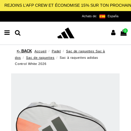
REJOINS L’AFP CREW ET ÉCONOMISE 15% SUR TON PROCHAI
Achats de:
España
0
Accueil
Padel
Sac de raquettes Sac à
dos
Sac de raquettes
Sac à raquettes adidas
Control White 2026