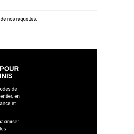
 de nos raquettes.
S POUR
NNIS
 modes de
entier, en
mance et
maximiser
des