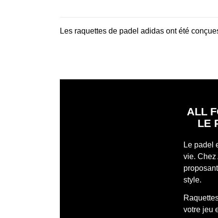
Les raquettes de padel adidas ont été conçues
ALL F
LE 
Le padel 
vie. Chez 
proposant 
style.
Raquettes
votre jeu