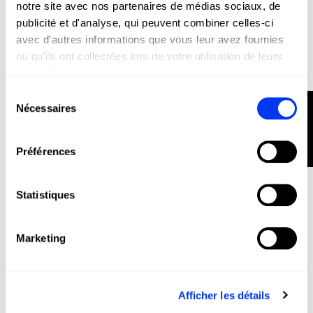
notre site avec nos partenaires de médias sociaux, de
publicité et d'analyse, qui peuvent combiner celles-ci
avec d'autres informations que vous leur avez fournies
ou qu'ils ont collectées lors de votre utilisation de leurs
Raquettes de padel
120,00 €
services.
Raquette de padel adidas Rx Series Light 2026
Sélection
FILTRER
ajouter au panier
Nécessaires
du
consentement
Préférences
Statistiques
Marketing
Afficher les détails