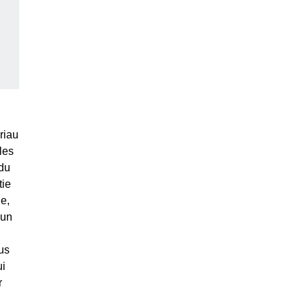
riau
les
 du
tie
ne,
 un
us
ui
r