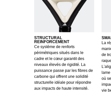
STRUCTURAL
SMA
REINFORCEMENT
La ré
Ce système de renforts
maniè
périmétriques situés dans le
de tr
cadre et le cœur garantit des
raque
niveaux élevés de rigidité. La
L'ali
puissance passe par les fibres de
lame 
carbone qui offrent une solidité
où se
structurelle idéale pour répondre
impac
aux impacts de haute intensité.
vie b