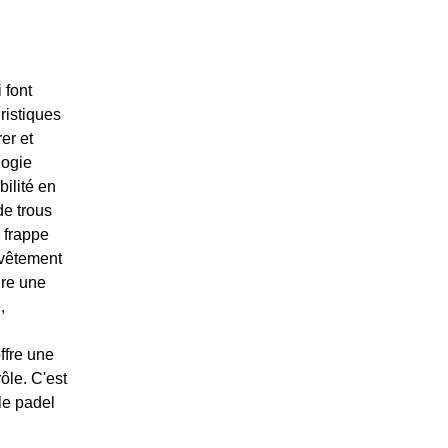
 font
ristiques
er et
logie
ilité en
de trous
 frappe
evêtement
ure une
,
ffre une
ôle. C'est
le padel