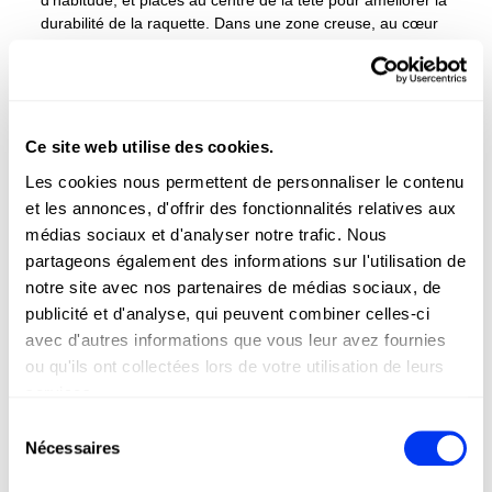
d'habitude, et placés au centre de la tête pour améliorer la
durabilité de la raquette. Dans une zone creuse, au cœur
de la raquette, se trouve la plus grande innovation de la
nouvelle CROSS IT : le Dynamic Air Flow, un élément
disposé de façon optimale pour faciliter la circulation de
l'air. Cet apport aérodynamique réduit la résistance,
augmente la vitesse des mouvements et, par conséquent,
Ce site web utilise des cookies.
la puissance de la raquette
Les cookies nous permettent de personnaliser le contenu
et les annonces, d'offrir des fonctionnalités relatives aux
médias sociaux et d'analyser notre trafic. Nous
partageons également des informations sur l'utilisation de
notre site avec nos partenaires de médias sociaux, de
publicité et d'analyse, qui peuvent combiner celles-ci
avec d'autres informations que vous leur avez fournies
ou qu'ils ont collectées lors de votre utilisation de leurs
services.
Sélection
Nécessaires
du
DETAILS
consentement