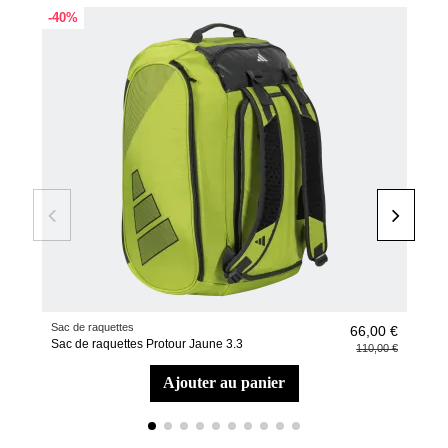
-40%
-45
Sac de raquettes
Raqu
66,00 €
Sac de raquettes Protour Jaune 3.3
Raqu
110,00 €
ajouter au panier