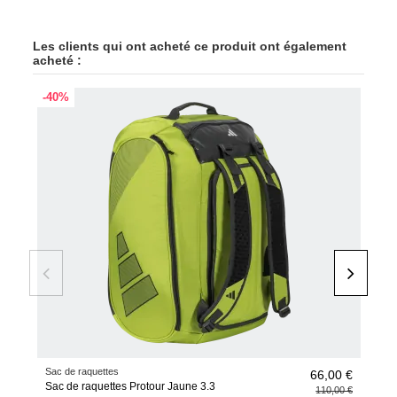
Les clients qui ont acheté ce produit ont également
acheté :
-40%
-45
Sac de raquettes
Raqu
66,00 €
Sac de raquettes Protour Jaune 3.3
Raq
110,00 €