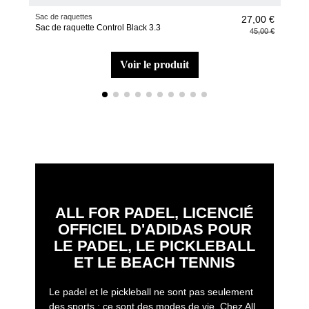
Sac de raquettes
Raqu
27,00 €
Sac de raquette Control Black 3.3
Raqu
45,00 €
Álex
voir le produit
ALL FOR PADEL, LICENCIÉ
OFFICIEL D'ADIDAS POUR
LE PADEL, LE PICKLEBALL
ET LE BEACH TENNIS
Le padel et le pickleball ne sont pas seulement
des sports : ce sont des modes de vie. Chez All