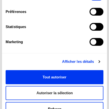
consentement
acheté :
Préférences
-20%
-45
Statistiques
Marketing
Afficher les détails
Tout autoriser
Accessoires de padel
Raqu
14,40 €
Autoriser la sélection
Trousse de toilette Rouge 3.3
Raqu
18,00 €
ajouter au panier
Refuser