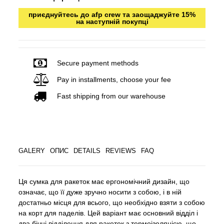
приєднуйтесь до afp crew та заощаджуйте 15%
на наступній покупці
Secure payment methods
Pay in installments, choose your fee
Fast shipping from our warehouse
GALERY
ОПИС
DETAILS
REVIEWS
FAQ
Ця сумка для ракеток має ергономічний дизайн, що
означає, що її дуже зручно носити з собою, і в ній
достатньо місця для всього, що необхідно взяти з собою
на корт для паделів. Цей варіант має основний відділ і
два бічні відділення для ракеток з термоізоляцією, що