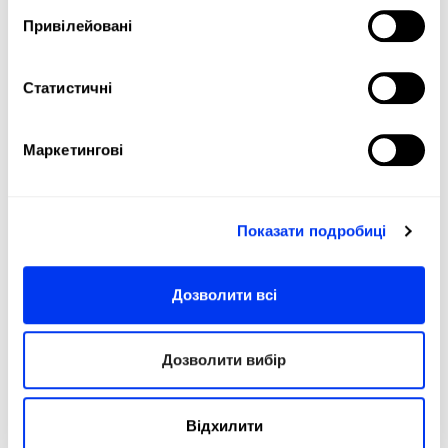
-20%
Привілейовані
Статистичні
Маркетингові
Показати подробиці
Дозволити всі
Аксесуари для Padel
Аксе
17,60 €
Shoe Bag Ale Galan 3.3
Бра
22,00 €
Дозволити вибір
у кошик
Відхилити