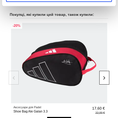
Покупці, які купили цей товар, також купили:
-20%
-20
Аксесуари для Padel
Аксе
17,60 €
Shoe Bag Ale Galan 3.3
Sho
22,00 €