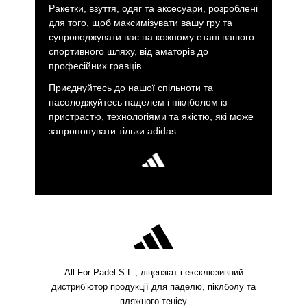
Ракетки, взуття, одяг та аксесуари, розроблені
для того, щоб максимізувати вашу гру та
супроводжувати вас на кожному етапі вашого
спортивного шляху, від аматорів до
професійних гравців.
Приєднуйтесь до нашої спільноти та
насолоджуйтесь паделем і піклболом із
пристрастю, технологіями та якістю, які може
запропонувати тільки adidas.
All For Padel S.L., ліцензіат і ексклюзивний
дистриб’ютор продукції для паделю, піклболу та
пляжного тенісу