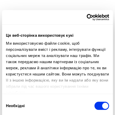
Ця веб-сторінка використовує кукі
Ми використовуємо файли cookie, щоб
персоналізувати вміст і рекламу, інтегрувати функції
соціальних мереж та аналізувати наш трафік. Ми
також передаємо нашим партнерам із соціальних
мереж, реклами й аналітики інформацію про те, як ви
користуєтеся нашим сайтом. Вони можуть поєднувати
її з іншою інформацією, яку ви їм надали або яку вони
зібрали під час вашого користування їхніми
службами.
Вибір
Необхідні
Покупці, які купили цей товар, також купили:
згоди