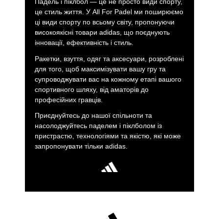
you will find options adapted to each level. Even the
Падель і піклбол — це не просто види спорту,
youngest players have their space, with light and safe
це стиль життя. У All For Padel ми поширюємо
junior racquets, ideal for learning and enjoying from the
ці види спорту по всьому світу, пропонуючи
first game.
високоякісні товари adidas, що поєднують
інновації, ефективність і стиль.
Backpacks Outlet: functionality and style; Complement
your equipment with one of our adidas backpacks in outlet,
Ракетки, взуття, одяг та аксесуари, розроблені
available in different formats, colors and designs.
для того, щоб максимізувати вашу гру та
Resistant, comfortable and with great capacity, they are
супроводжувати вас на кожному етапі вашого
perfect for carrying your paddle equipment as well as for
спортивного шляху, від аматорів до
your daily routine. Made of durable materials and
професійних гравців.
designed for easy transport, our backpacks combine
Приєднуйтесь до нашої спільноти та
practicality and style.
Multigame Backpack Black and
насолоджуйтесь паделем і піклболом із
Red 3.2
,
Multigame Backpack Grey 3.3
,
Protour
пристрастю, технологіями та якістю, які може
Backpack Anthratice 3.3
,
Mochila Protour blanca 3.4
запропонувати тільки adidas.
adidas padel bags: protect your equipment with style;
Choose from our discounted
adidas padel
bags
,
designed to carry your
padel
rackets
and
accessories
with total comfort. We have
models from different collections, made with technical
materials that ensure the best protection for your
equipment. With specific compartments, large capacity and