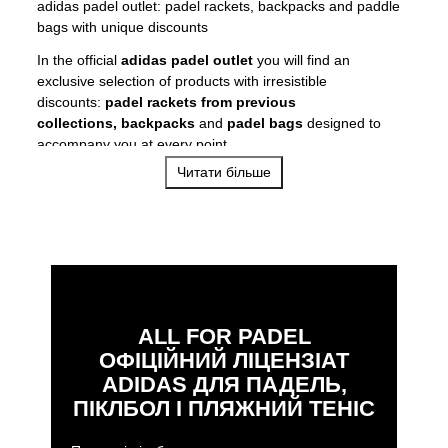
adidas padel outlet: padel rackets, backpacks and paddle
bags with unique discounts
In the official
adidas padel outlet
you will find an
exclusive selection of products with irresistible
discounts:
padel rackets from previous
collections
,
backpacks
and
padel bags
designed to
accompany you at every point.
Читати більше
adidas padel rackets at the best price:
In our outlet you can find iconic models such
as
Metalbone hrd 3.4
,
Metalbone 3.4
,
Metalbone hrd
3.3,
Metalbone 3.3
,
Cross It Light 3.3
,
Adipower
Multiweight CTRL 3.4
,
Adipower Multiweight CTRL
3.3
,
and many more, used by figures such as Ale Galán,
Martita Ortega or Álex Ruiz.
ALL FOR PADEL
These rackets maintain the quality, technologies, power,
ОФІЦІЙНИЙ ЛІЦЕНЗІАТ
control, manageability ... whatever your style of play, there
ADIDAS ДЛЯ ПАДЕЛЬ,
is a perfect racket for you, with reduced prices and
ПІКЛБОЛ І ПЛЯЖНИЙ ТЕНІС
available for a limited time. Whether you are an advanced
player or you are taking your first steps on the court, here