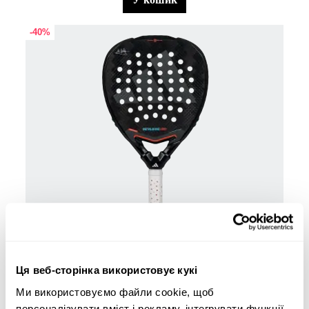
-40%
Ракетки для падел
234,00 €
ракетка adidas Metalbone HRD+ 3.4 - Ale Galán
390,00 €
Ця веб-сторінка використовує кукі
у кошик
Ми використовуємо файли cookie, щоб
персоналізувати вміст і рекламу, інтегрувати функції