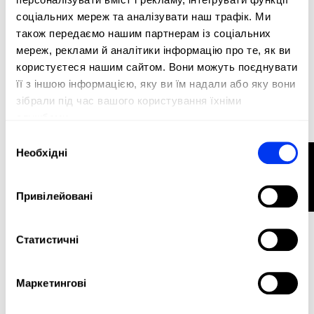
-40%
соціальних мереж та аналізувати наш трафік. Ми
також передаємо нашим партнерам із соціальних
мереж, реклами й аналітики інформацію про те, як ви
користуєтеся нашим сайтом. Вони можуть поєднувати
її з іншою інформацією, яку ви їм надали або яку вони
зібрали під час вашого користування їхніми
службами.
Вибір
Необхідні
ФІЛЬТР
згоди
Привілейовані
Ракетки для падел
45,00 €
adidas Padel Racket Match Black 3.4
Статистичні
75,00 €
у кошик
Маркетингові
-40%