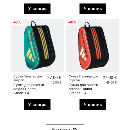
у кошик
у кошик
-40%
-40%
Сумка Палетер для
Сумка Палетер для
27,00 €
27,00 €
паделю
паделю
45,00 €
45,00 €
Сумка для ракетки
Сумка для ракетки
adidas Control
adidas Control
Green 3.4
Orange 3.4
у кошик
у кошик
See more