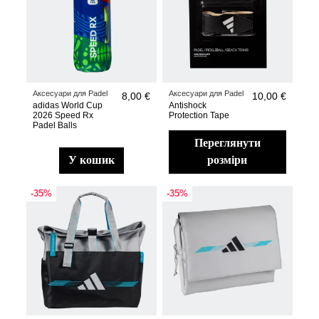
Аксесуари для Padel
Аксесуари для Padel
8,00 €
10,00 €
adidas World Cup
Antishock
2026 Speed Rx
Protection Tape
Padel Balls
переглянути
у кошик
розміри
-35%
-35%