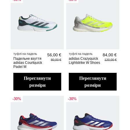
туфлі на падель
туфлі на падель
56,00 €
84,00 €
Падельне взуття
adidas Crazyquick
80,00 €
120,00 €
adidas Courtquick
Lightstrike W Shoes
Padel M
переглянути
переглянути
розміри
розміри
-30%
-30%