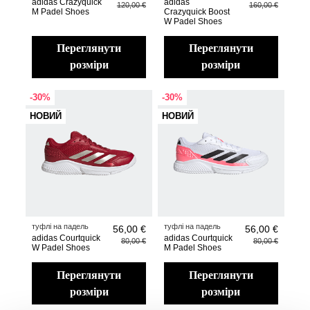
adidas Crazyquick
adidas
120,00 €
160,00 €
M Padel Shoes
Crazyquick Boost
W Padel Shoes
переглянути
переглянути
розміри
розміри
-30%
-30%
НОВИЙ
НОВИЙ
туфлі на падель
туфлі на падель
56,00 €
56,00 €
adidas Courtquick
adidas Courtquick
80,00 €
80,00 €
W Padel Shoes
M Padel Shoes
переглянути
переглянути
розміри
розміри