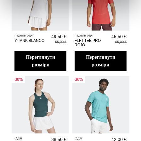
падель одяг
падель одяг
49,50 €
45,50 €
Y-TANK BLANCO
FLFT TEE PRO
55,00 €
65,00 €
ROJO
переглянути
переглянути
розміри
розміри
-30%
-30%
Одяг
Одяг
38,50 €
42,00 €