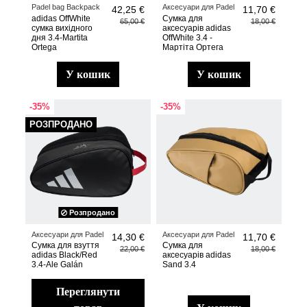
Padel bag Backpack
Аксесуари для Padel
42,25 €
11,70 €
adidas OffWhite
Сумка для
65,00 €
18,00 €
сумка вихідного
аксесуарів adidas
дня 3.4-Martita
OffWhite 3.4 -
Ortega
Мартіта Ортега
у кошик
у кошик
-35%
-35%
РОЗПРОДАНО
Розпродано
Аксесуари для Padel
Аксесуари для Padel
14,30 €
11,70 €
Сумка для взуття
Сумка для
22,00 €
18,00 €
adidas Black/Red
аксесуарів adidas
3.4-Ale Galán
Sand 3.4
переглянути