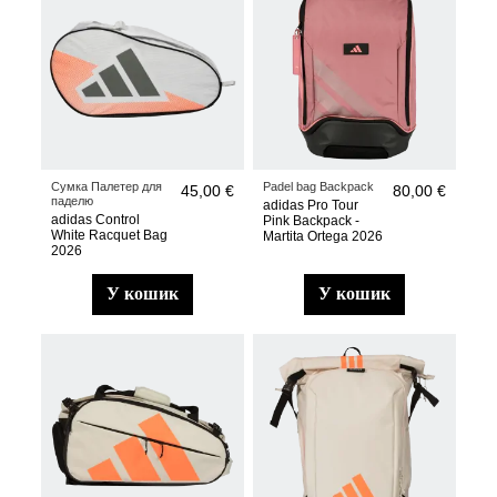
Сумка Палетер для
Padel bag Backpack
45,00 €
80,00 €
паделю
adidas Pro Tour
adidas Control
Pink Backpack -
White Racquet Bag
Martita Ortega 2026
2026
у кошик
у кошик