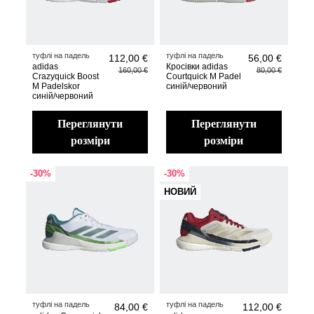
туфлі на падель
туфлі на падель
112,00 €
56,00 €
adidas
Кросівки adidas
160,00 €
80,00 €
Crazyquick Boost
Courtquick M Padel
M Padelskor
синій/червоний
синій/червоний
переглянути
переглянути
розміри
розміри
-30%
-30%
НОВИЙ
туфлі на падель
туфлі на падель
84,00 €
112,00 €