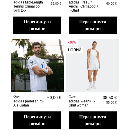
adidas Mid-Length
adidas FreeLift
55,00 €
60,00 €
Tennis Climacool
Airchill Climacool+
tank top
T-Shirt
переглянути
переглянути
розміри
розміри
-30%
НОВИЙ
Одяг
Одяг
60,00 €
38,50 €
adidas padel shirt -
adidas Y-Tank T-
55,00 €
Ale Galán
Shirt woman
переглянути
переглянути
розміри
розміри