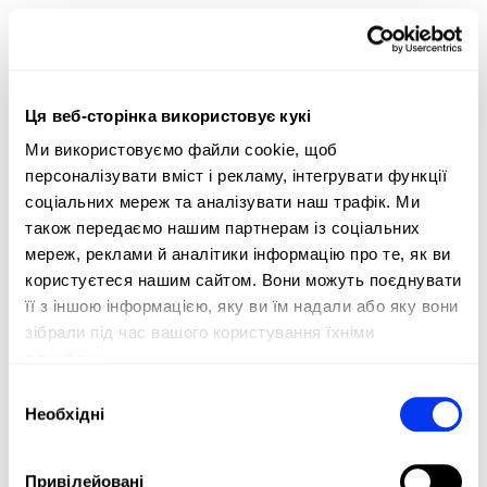
-30%
-30%
НОВИЙ
НОВИЙ
Ця веб-сторінка використовує кукі
Ми використовуємо файли cookie, щоб
персоналізувати вміст і рекламу, інтегрувати функції
соціальних мереж та аналізувати наш трафік. Ми
туфлі на падель
туфлі на падель
також передаємо нашим партнерам із соціальних
56,00 €
84,00 €
adidas Crazyquick
adidas Crazyquick
80,00 €
120,00 €
мереж, реклами й аналітики інформацію про те, як ви
LS M Padel Shoes
LS M Padel Shoes
користуєтеся нашим сайтом. Вони можуть поєднувати
переглянути
переглянути
її з іншою інформацією, яку ви їм надали або яку вони
розміри
розміри
зібрали під час вашого користування їхніми
службами.
Вибір
Необхідні
згоди
See more
Привілейовані
PADEL CLOTHING