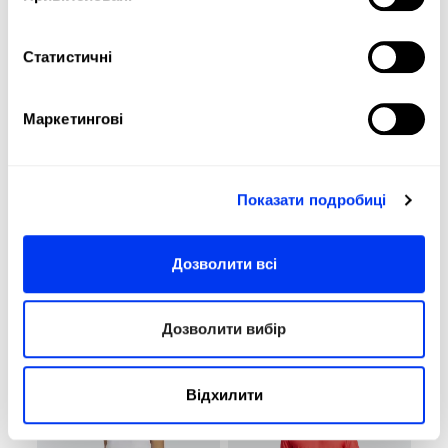
-30%
-30%
Статистичні
Маркетингові
Показати подробиці
падель одяг
падель одяг
45,50 €
28,00 €
ERGO SHORT
CLUB 3STR
65,00 €
40,00 €
Дозволити всі
PRO NEGRO
SHORT NEGRO
переглянути
переглянути
розміри
розміри
Дозволити вибір
-10%
-30%
Відхилити