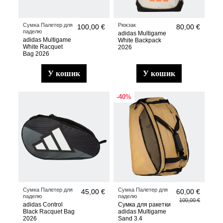
Сумка Палетер для
Рюкзак
100,00 €
80,00 €
паделю
adidas Multigame
adidas Multigame
White Backpack
White Racquet
2026
Bag 2026
у кошик
у кошик
-40%
Сумка Палетер для
Сумка Палетер для
45,00 €
60,00 €
паделю
паделю
100,00 €
adidas Control
Сумка для ракетки
Black Racquet Bag
adidas Multigame
2026
Sand 3.4