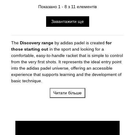
Показано 1 - 8 з 11 елементів
Завантажити ще
The
Discovery range
by adidas padel is created
for
those starting out
in the sport and looking for a
comfortable, easy-to-handle racket that is simple to control
from the very first shots. It represents the ideal entry point
into the adidas padel universe, offering an accessible
experience that supports learning and the development of
basic technique.
Discovery stands out for its
focus on control, lightness,
Читати більше
and adaptability,
with rackets designed to provide a
large
sweet spot
and a
soft hitting feel
. This helps improve
coordination, consistency, and confidence, allowing players
to enjoy their first experiences on court while laying the
foundations for future progression in the sport.
With an attractive and functional
design
, Discovery