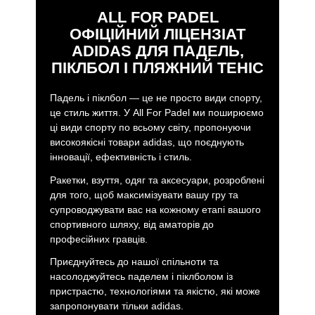
reflects a clear objective:
making padel accessible and
ALL FOR PADEL
enjoyable.
ОФІЦІЙНИЙ ЛІЦЕНЗІАТ
ADIDAS ДЛЯ ПАДЕЛЬ,
ПІКЛБОЛ І ПЛЯЖНИЙ ТЕНІС
Падель і піклбол — це не просто види спорту,
це стиль життя. У All For Padel ми поширюємо
ці види спорту по всьому світу, пропонуючи
високоякісні товари adidas, що поєднують
інновації, ефективність і стиль.
Ракетки, взуття, одяг та аксесуари, розроблені
для того, щоб максимізувати вашу гру та
супроводжувати вас на кожному етапі вашого
спортивного шляху, від аматорів до
професійних гравців.
Приєднуйтесь до нашої спільноти та
насолоджуйтесь паделем і піклболом із
пристрастю, технологіями та якістю, які може
запропонувати тільки adidas.