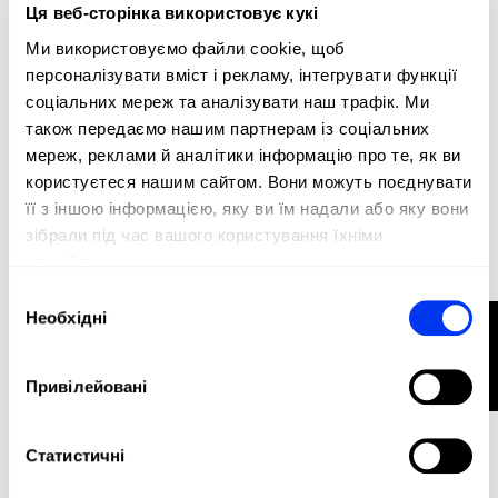
Ця веб-сторінка використовує кукі
Ми використовуємо файли cookie, щоб
персоналізувати вміст і рекламу, інтегрувати функції
Ракетки для падел
80,00 €
соціальних мереж та аналізувати наш трафік. Ми
Ракетка для паделю adidas Drive Black 2026
також передаємо нашим партнерам із соціальних
у кошик
мереж, реклами й аналітики інформацію про те, як ви
користуєтеся нашим сайтом. Вони можуть поєднувати
її з іншою інформацією, яку ви їм надали або яку вони
зібрали під час вашого користування їхніми
службами.
Вибір
Необхідні
ФІЛЬТР
згоди
Привілейовані
Статистичні