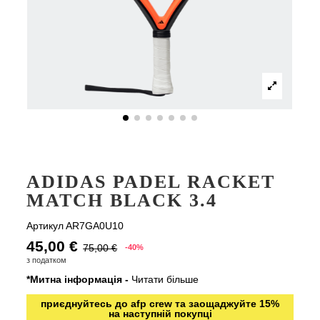
ADIDAS PADEL RACKET
MATCH BLACK 3.4
Артикул
AR7GA0U10
45,00 €
75,00 €
-40%
з податком
*Митна інформація -
Читати більше
приєднуйтесь до afp crew та заощаджуйте 15%
на наступній покупці