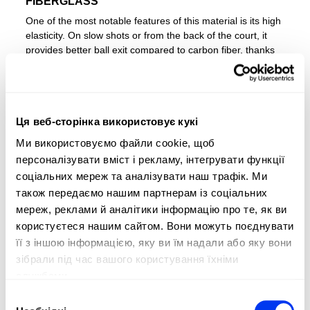
FIBERGLASS
One of the most notable features of this material is its high
elasticity. On slow shots or from the back of the court, it
provides better ball exit compared to carbon fiber, thanks
to its ability to generate a spring-like effect. Additionally,
this material allows for a softer feel, making it ideal for
players who prioritize comfort in their game
ADIDAS MATCH BLACK 3.4
Ця веб-сторінка використовує кукі
RACKET
Ми використовуємо файли cookie, щоб
The ADIDAS MATCH BLACK 3.4 is the ideal racquet for
персоналізувати вміст і рекламу, інтегрувати функції
players looking to refine their style and perform at their
соціальних мереж та аналізувати наш трафік. Ми
best on the court. Its versatile all-round shape excels in
також передаємо нашим партнерам із соціальних
both attacking and defensive play, making it a dependable
мереж, реклами й аналітики інформацію про те, як ви
choice for any match. With a
fibreglass
surface and low-
користуєтеся нашим сайтом. Вони можуть поєднувати
density
EVA Soft Performance
foam, this racquet offers
excellent ball output and a comfortable feel during
її з іншою інформацією, яку ви їм надали або яку вони
gameplay.
Structural reinforcements
around the
зібрали під час вашого користування їхніми
perimeter increase durability by resisting torsion, while the
службами.
Smart Holes Lineal
technology, featuring equidistant
Вибір
holes, strengthens the striking surface for improved