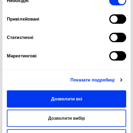
Необхідні
згоди
performance and extended longevity.
Привілейовані
Статистичні
Маркетингові
Показати подробиці
DETAILS
Level:
Beginner
Дозволити всі
Type of Game:
Attack
Shape:
Allround
Дозволити вибір
Balance:
Slightly Head Heavy