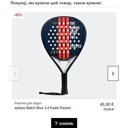
Покупці, які купили цей товар, також купили:
-40%
-45
Ракетки для падел
Раке
45,00 €
adidas Match Blue 3.4 Padel Racket
Раке
75,00 €
у кошик