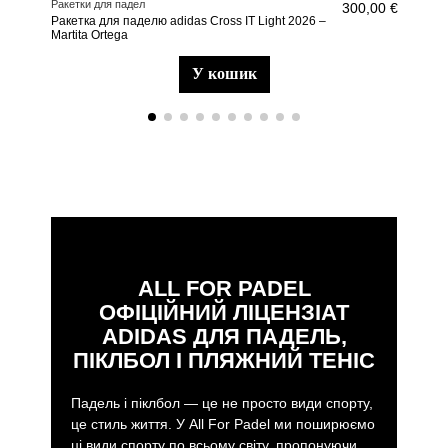
Ракетки для падел
Раке
300,00 €
Ракетка для паделю adidas Cross IT Light 2026 –
раке
Martita Ortega
у кошик
ALL FOR PADEL
ОФІЦІЙНИЙ ЛІЦЕНЗІАТ
ADIDAS ДЛЯ ПАДЕЛЬ,
ПІКЛБОЛ І ПЛЯЖНИЙ ТЕНІС
Падель і піклбол — це не просто види спорту,
це стиль життя. У All For Padel ми поширюємо
ці види спорту по всьому світу, пропонуючи