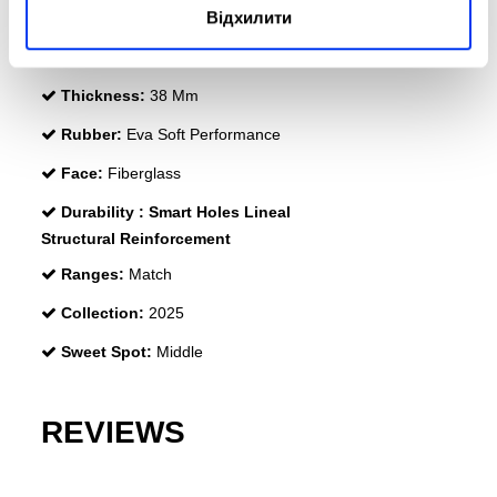
Відхилити
Weight:
315-330 Gr (Light Weight)
Поверхня:
520 см2
Thickness:
38 Mm
Rubber:
Eva Soft Performance
Face:
Fiberglass
Durability :
Smart Holes Lineal
Structural Reinforcement
Ranges:
Match
Collection:
2025
Sweet Spot:
Middle
REVIEWS