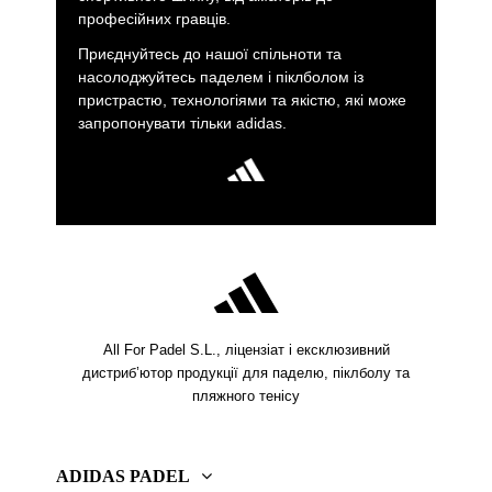
професійних гравців.
Приєднуйтесь до нашої спільноти та
насолоджуйтесь паделем і піклболом із
пристрастю, технологіями та якістю, які може
запропонувати тільки adidas.
All For Padel S.L., ліцензіат і ексклюзивний
дистриб’ютор продукції для паделю, піклболу та
пляжного тенісу
ADIDAS PADEL