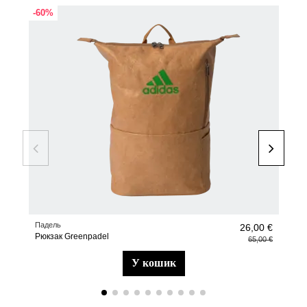
-60%
-20
Падель
Аксе
26,00 €
Рюкзак Greenpadel
Wall
65,00 €
у кошик