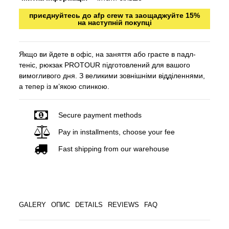
приєднуйтесь до afp crew та заощаджуйте 15%
на наступній покупці
Якщо ви йдете в офіс, на заняття або граєте в падл-
теніс, рюкзак PROTOUR підготовлений для вашого
вимогливого дня. З великими зовнішніми відділеннями,
а тепер із м’якою спинкою.
Secure payment methods
Pay in installments, choose your fee
Fast shipping from our warehouse
GALERY
ОПИС
DETAILS
REVIEWS
FAQ