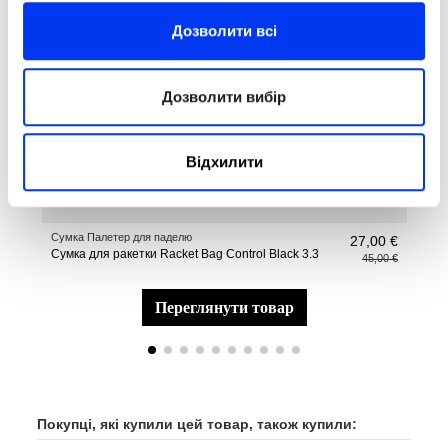
Дозволити всі
Дозволити вибір
Відхилити
Сумка Палетер для паделю
Раке
27,00 €
Сумка для ракетки Racket Bag Control Black 3.3
раке
45,00 €
переглянути товар
Покупці, які купили цей товар, також купили: