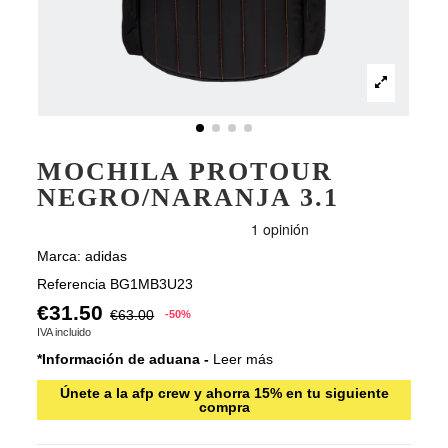
MOCHILA PROTOUR
NEGRO/NARANJA 3.1
Marca:
adidas
Referencia
BG1MB3U23
€31.50
€63.00
-50%
IVA incluido
*Información de aduana -
Leer más
Únete a la afp crew y ahorra 15% en tu siguiente
compra