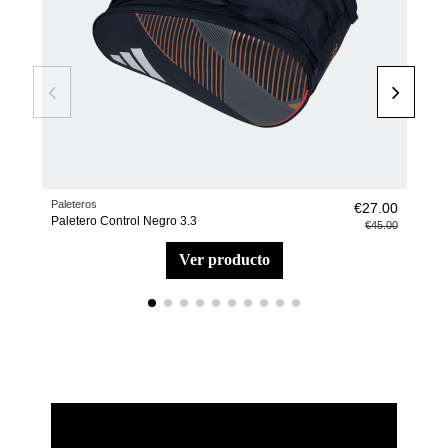
Paleteros
Páde
€27.00
Paletero Control Negro 3.3
Bol
€45.00
ver producto