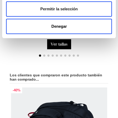
Permitir la selección
Denegar
Accesorios Pádel
Pale
€8.50
Overgrip Set 3 unidades
Pale
ver tallas
Los clientes que compraron este producto también
han comprado...
-40%
-45