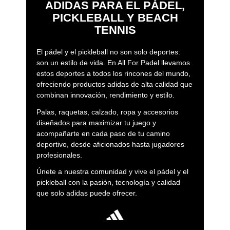
ADIDAS PARA EL PÁDEL,
de pádel adidas Arrow Hit
o la gama DRIVE, o la gama
PICKLEBALL Y BEACH
RX...
TENNIS
- Paleteros, Mochilas y bolsas
: El complemento ideal
para tus sesiones de entrenamiento y competición.
El pádel y el pickleball no son solo deportes:
Nuestros paleteros y mochilas están pensados para
son un estilo de vida. En All For Padel llevamos
ofrecerte la máxima funcionalidad, con espaciosos
estos deportes a todos los rincones del mundo,
compartimentos y un diseño ergonómico que te permitirá
ofreciendo productos adidas de alta calidad que
llevar todo lo necesario para tu jornada de pádel con
combinan innovación, rendimiento y estilo.
comodidad y estilo. Descubre nuestros nuevos modelos.
Palas, raquetas, calzado, ropa y accesorios
diseñados para maximizar tu juego y
- Textil:
Rinde al máximo sin sacrificar tu comodidad. La
acompañarte en cada paso de tu camino
nueva línea de ropa deportiva de adidas Padel está
deportivo, desde aficionados hasta jugadores
confeccionada con tejidos de alta tecnología que
profesionales.
favorecen la transpirabilidad, flexibilidad y secado rápido.
Camisetas, pantalones, vestidos y faldas; cada prenda
Únete a nuestra comunidad y vive el pádel y el
está pensada para mantenerte fresco y seco durante todo
pickleball con la pasión, tecnología y calidad
el partido.
que solo adidas puede ofrecer.
- Calzado:
La base de tu juego. Nuestros nuevos modelos
de zapatillas han sido diseñados para ofrecerte el mejor