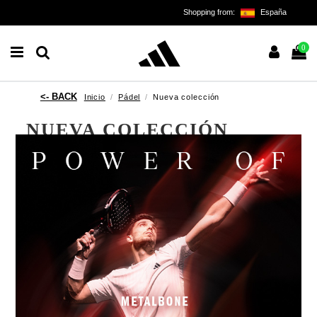
Shopping from:
España
0
Inicio
Pádel
Nueva colección
NUEVA COLECCIÓN