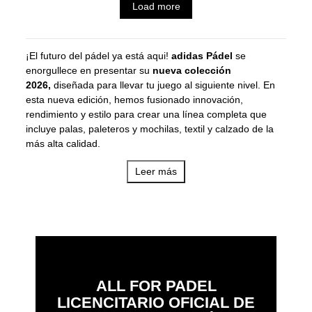
Load more
¡El futuro del pádel ya está aqui!
adidas Pádel
se
enorgullece en presentar su
nueva colección
2026,
diseñada para llevar tu juego al siguiente nivel. En
esta nueva edición, hemos fusionado innovación,
rendimiento y estilo para crear una línea completa que
incluye palas, paleteros y mochilas, textil y calzado de la
más alta calidad.
Leer más
-
Palas de pádel
La última tecnología se encuentra en
cada pala de nuestra colección. 28 nuevas palas, todas
ellas equipadas con materiales de vanguardia y un diseño
optimizado para ofrecer el equilibrio perfecto entre
potencia, control y confort. Sea como sea tu juego y tu
nivel, nuestras opciones se adaptan a todos los estilos,
garantizando una experiencia única en la pista. Encuentra
tu pala ideal entre las opciones que ofrecemos; la
Pala de
ALL FOR PADEL
pádel adidas Metalbone 2026 – Ale Galán
, la
Pala de
LICENCITARIO OFICIAL DE
pádel adidas Cross IT Light 2026 – Martita Ortega
la
Pala