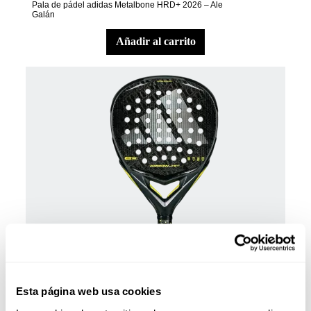
Pala de pádel adidas Metalbone HRD+ 2026 – Ale
Galán
añadir al carrito
Palas Pádel
Esta página web usa cookies
€400.00
Pala de pádel adidas Arrow Hit