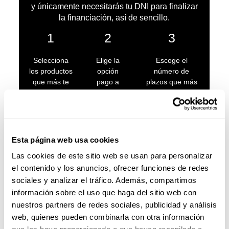
y únicamente necesitarás tu DNI para finalizar
la financiación, así de sencillo.
1
2
3
Selecciona
Elige la
Escoge el
los productos
opción
número de
que más te
pago a
plazos que más
gusten de
plazos al
te convenga
nuestra
final de la
(hasta un
tienda.
compra
máximo de 48)
Esta página web usa cookies
Las cookies de este sitio web se usan para personalizar
el contenido y los anuncios, ofrecer funciones de redes
sociales y analizar el tráfico. Además, compartimos
información sobre el uso que haga del sitio web con
nuestros partners de redes sociales, publicidad y análisis
web, quienes pueden combinarla con otra información