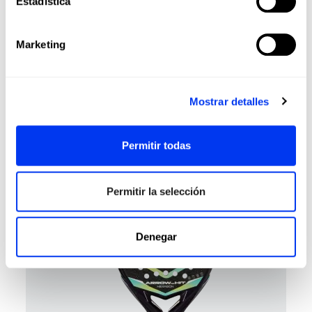
Estadística
Marketing
Mostrar detalles
Palas Pádel
€280.00
Pala de pádel adidas Cross IT Carbon Ctrl 2026
Permitir todas
añadir al carrito
Permitir la selección
Denegar