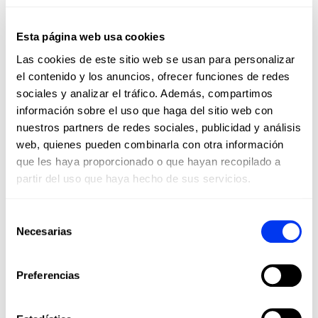
Esta página web usa cookies
Las cookies de este sitio web se usan para personalizar
el contenido y los anuncios, ofrecer funciones de redes
sociales y analizar el tráfico. Además, compartimos
información sobre el uso que haga del sitio web con
nuestros partners de redes sociales, publicidad y análisis
web, quienes pueden combinarla con otra información
Palas Pádel
€280.00
Pala de pádel adidas Cross IT Carbon 2026 Maxi Arce
que les haya proporcionado o que hayan recopilado a
partir del uso que haya hecho de sus servicios.
añadir al carrito
Selección
Necesarias
de
consentimiento
Preferencias