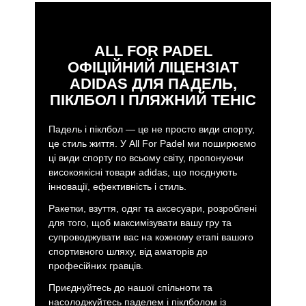
Інноваційний дизайн:
Кожна сумка для ракеток
була ретельно розроблена зі спеціальними
відділеннями для організованого та безпечного
транспортування ваших ракеток, взуття, м’ячів та
ALL FOR PADEL
аксесуарів. Його розумний розподіл забезпечує
ОФІЦІЙНИЙ ЛІЦЕНЗІАТ
легкий доступ і оптимальний захист вашого
ADIDAS ДЛЯ ПАДЕЛЬ,
обладнання.
ПІКЛБОЛ І ПЛЯЖНИЙ ТЕНІС
Комфорт без проблем:
завдяки м’яким і
регульованим ремінцям наші сумки для ракеток
Падель і піклбол — це не просто види спорту,
забезпечують комфортне й ергономічне
це стиль життя. У All For Padel ми поширюємо
транспортування. Крім того, його універсальний
ці види спорту по всьому світу, пропонуючи
дизайн дає можливість носити його як рюкзак або
високоякісні товари adidas, що поєднують
з ручками відповідно до ваших уподобань.
інновації, ефективність і стиль.
Гарантована якість Adidas.
Виготовлені з
високоякісних і міцних матеріалів, наші сумки для
Ракетки, взуття, одяг та аксесуари, розроблені
ракеток на падель є стійкими та розробленими,
для того, щоб максимізувати вашу гру та
щоб витримувати інтенсивне використання,
супроводжувати вас на кожному етапі вашого
забезпечуючи надійний захист вашого
спортивного шляху, від аматорів до
обладнання.
професійних гравців.
Виберіть свій стиль, знайдіть свого
Приєднуйтесь до нашої спільноти та
ідеального партнера
насолоджуйтесь паделем і піклболом із