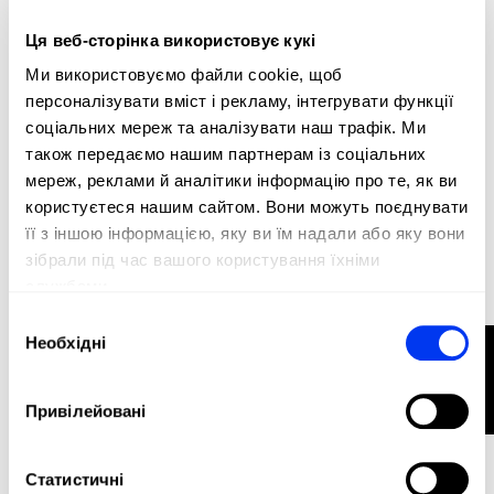
Ця веб-сторінка використовує кукі
Сумка Палетер для паделю
45,00 €
Ми використовуємо файли cookie, щоб
adidas Control White Racquet Bag 2026
персоналізувати вміст і рекламу, інтегрувати функції
у кошик
соціальних мереж та аналізувати наш трафік. Ми
також передаємо нашим партнерам із соціальних
мереж, реклами й аналітики інформацію про те, як ви
користуєтеся нашим сайтом. Вони можуть поєднувати
її з іншою інформацією, яку ви їм надали або яку вони
зібрали під час вашого користування їхніми
службами.
Вибір
Необхідні
ФІЛЬТР
згоди
Привілейовані
Статистичні