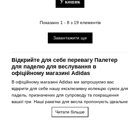
у кошик
Показано 1 - 8 з 19 елементів
Завантажити ще
Відкрийте для себе перевагу Палетер
для паделю для веслування в
офіційному магазині Adidas
В офіційному магазині Adidas ми запрошуємо вас
відкрити для себе нашу ексклюзивну колекцію сумок для
падель, призначених для супроводу та покращення
вашої гри. Наші ракетки для весла пропонують ідеальне
поєднання функціональності, стилю та довговічності,
Читати більше
щоб задовольнити вимоги найвибагливіших гравців.
Уніфікований стиль і функціональність у
наших Палетер для паделю для веслування