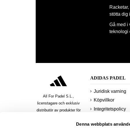
Racketar, 
stötta dig
Gå med i 
teknologi
ADIDAS PADEL
Juridisk varning
All For Padel S.L.,
Köpvillkor
licenstagare och exklusiv
Integritetspolicy
distributör av produkter för
padel, pickleball och beach
småkakor
Denna webbplats använde
tennis
Säkra