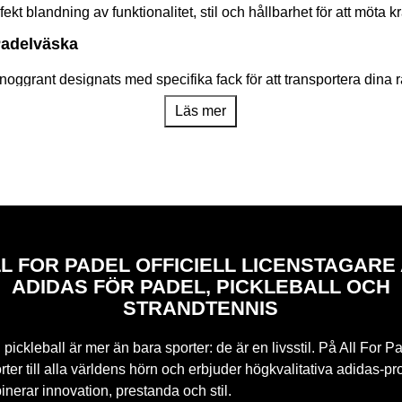
kt blandning av funktionalitet, stil och hållbarhet för att möta
 Padelväska
oggrant designats med specifika fack för att transportera dina rac
nta distribution ger enkel åtkomst och optimalt skydd för din utru
Läs mer
usterbara remmar garanterar våra padelracketväskor bekväm o
 bära den som en ryggsäck eller med handtag för att passa dina
cketväskor är gjorda av högkvalitativa och hållbara material och
 skydd för din utrustning.
tner
tväskor som erbjuder ett brett utbud av stilar, färger och storle
L FOR PADEL OFFICIELL LICENSTAGARE
 perfekta padelracketväskan som speglar din stil och anpassar si
ADIDAS FÖR PADEL, PICKLEBALL OCH
 officiella butiken
STRANDTENNIS
väskor designade för att ge dig komfort, stil och funktionalitet
ns i vår officiella Adidas-butik.
pickleball är mer än bara sporter: de är en livsstil. På All For Pa
ter till alla världens hörn och erbjuder högkvalitativa adidas-pr
nerar innovation, prestanda och stil.