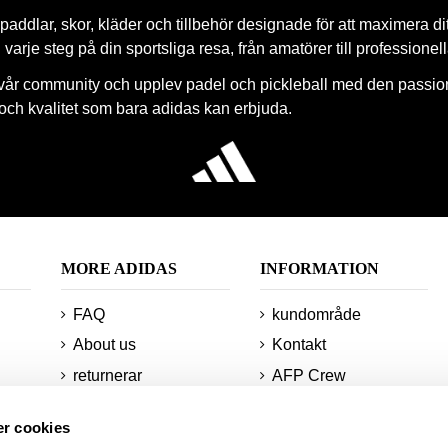
paddlar, skor, kläder och tillbehör designade för att maximera di
 i varje steg på din sportsliga resa, från amatörer till professionel
vår community och upplev padel och pickleball med den passio
 och kvalitet som bara adidas kan erbjuda.
MORE ADIDAS
INFORMATION
FAQ
kundområde
About us
Kontakt
returnerar
AFP Crew
Minsta beställningar
Teknologier
r cookies
och leveranser
Webbplatskarta