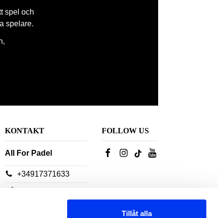
tt spel och
la spelare.
n,
KONTAKT
FOLLOW US
All For Padel
+34917371633
Våra
kundtjänstrådgivare
Tillåt alla
finns tillgängliga: