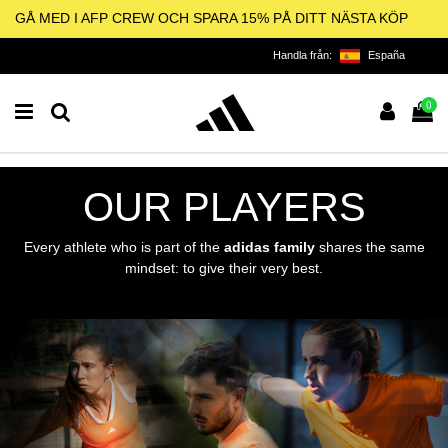
GÅ MED I AFP CREW OCH SPARA 15% PÅ DITT NÄSTA KÖP
Handla från:
España
0
OUR PLAYERS
Every athlete who is part of the
adidas family
shares the same
mindset: to give their very best.