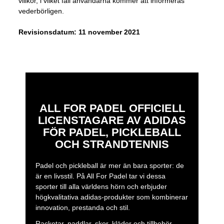
villkor, i vilket fall användarna kommer att informeras
vederbörligen.
Revisionsdatum: 11 november 2021
ALL FOR PADEL OFFICIELL
LICENSTAGARE AV ADIDAS
FÖR PADEL, PICKLEBALL
OCH STRANDTENNIS
Padel och pickleball är mer än bara sporter: de
är en livsstil. På All For Padel tar vi dessa
sporter till alla världens hörn och erbjuder
högkvalitativa adidas-produkter som kombinerar
innovation, prestanda och stil.
Racketar, paddlar, skor, kläder och tillbehör