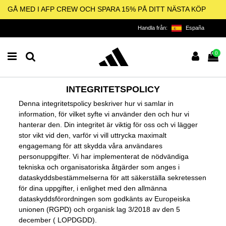
GÅ MED I AFP CREW OCH SPARA 15% PÅ DITT NÄSTA KÖP
Handla från:
España
0
INTEGRITETSPOLICY
Denna integritetspolicy beskriver hur vi samlar in
information, för vilket syfte vi använder den och hur vi
hanterar den. Din integritet är viktig för oss och vi lägger
stor vikt vid den, varför vi vill uttrycka maximalt
engagemang för att skydda våra användares
personuppgifter. Vi har implementerat de nödvändiga
tekniska och organisatoriska åtgärder som anges i
dataskyddsbestämmelserna för att säkerställa sekretessen
för dina uppgifter, i enlighet med den allmänna
dataskyddsförordningen som godkänts av Europeiska
unionen (RGPD) och organisk lag 3/2018 av den 5
december ( LOPDGDD).