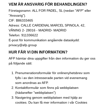
VEM ÄR ANSVARIG FÖR BEHANDLINGEN?
Företagsnamn: ALL FOR PADEL, SL (nedan "AFP" eller
"Ansvarig").
CIF: B86333465
Adress: CALLE CARDENAL MARCEL SPINOLA, 42,
VÅNING 2- 28016 - MADRID- MADRID
Telefon: 911336622
E-post för kommunikation angående dataskydd:
privacy@afp.group
HUR FÅR VI DIN INFORMATION?
AFP hämtar dina uppgifter från den information du ger oss
på följande sätt:
Prenumerationsformulär för onlinenyhetsbrev som
fylls i av den intresserade parten vid evenemang
som anordnas av AFP.
Kontaktformulär som finns på webbplatsen
(hädanefter "webbplatsen")
Navigering genom webbplatsen med hjälp av
cookies. Du kan få mer information i vår
Cookies