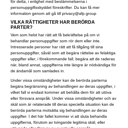
för detta, i enlighet med bestämmelserna i
personuppgiftsskyddet föreskrifter. Du kan få mer
information genom att gå till
privacy@afp.group
VILKA RÄTTIGHETER HAR BERÖRDA
PARTER?
Vem som helst har rätt att få bekräftelse på om vi
behandlar personuppgifter som rör dem eller inte.
Intresserade personer har rätt att få tillgång till sina
personuppgifter, såväl som att begära rättelse av felaktiga
uppgifter eller, i förekommande fall, begära att de raderas
när, bland annat, uppgifterna inte längre är nödvändiga för
de ändamål som samlades in.
Under vissa omständigheter kan de berörda parterna
begära begränsning av behandlingen av deras uppgifter, i
vilket fall vi endast kommer att behålla dem för att utöva
eller försvara anspråk. Under vissa omständigheter och av
skäl som är relaterade till deras speciella situation kan de
berörda parterna motsätta sig behandlingen av deras
uppgifter. I det här fallet kommer vi att sluta behandla
uppgifterna, förutom av tvingande legitima skäl, eller