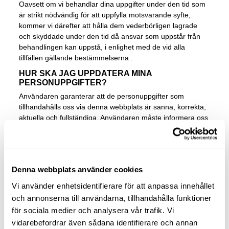
Oavsett om vi behandlar dina uppgifter under den tid som
är strikt nödvändig för att uppfylla motsvarande syfte,
kommer vi därefter att hålla dem vederbörligen lagrade
och skyddade under den tid då ansvar som uppstår från
behandlingen kan uppstå, i enlighet med de vid alla
tillfällen gällande bestämmelserna .
HUR SKA JAG UPPDATERA MINA
PERSONUPPGIFTER?
Användaren garanterar att de personuppgifter som
tillhandahålls oss via denna webbplats är sanna, korrekta,
aktuella och fullständiga. Användaren måste informera oss
om alla ändringar eller uppdateringar av densamma,
genom att skicka ett meddelande till de postadresser eller
elektroniska adresser som anges i avsnittet där kan du
utöva rättigheterna?
Denna webbplats använder cookies
VILKA ÄR MOTTAGARNA AV INFORMATIONEN?
Vi använder enhetsidentifierare för att anpassa innehållet
Vi kommer inte att överföra information till tredje part
och annonserna till användarna, tillhandahålla funktioner
förutom juridisk skyldighet. de som är nödvändiga för att
för sociala medier och analysera vår trafik. Vi
tillhandahålla tjänsterna, eller i händelse av att du ger ditt
uttryckliga och otvetydiga samtycke.
vidarebefordrar även sådana identifierare och annan