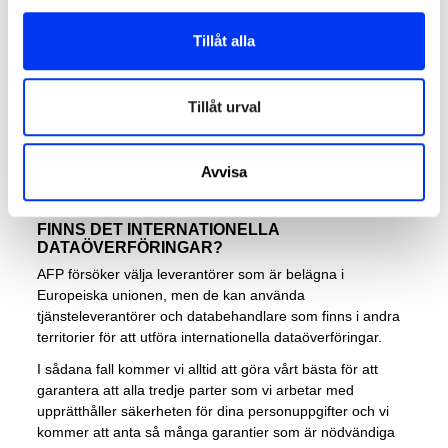
Webbhotell företag.
Leverantörer av finansiella tjänster.
Tillåt alla
Slutligen informerar vi dig om att dina personuppgifter
kommer att vara tillgängliga för offentliga förvaltningar,
domare och domstolar, för att uppmärksamma det
Tillåt urval
eventuella ansvar som uppstår vid behandlingen av dina
personuppgifter.
Avvisa
Vill du ha mer information kan du kontakta AFP via e-post
privacy@afp.group
FINNS DET INTERNATIONELLA
DATAÖVERFÖRINGAR?
AFP försöker välja leverantörer som är belägna i
Europeiska unionen, men de kan använda
tjänsteleverantörer och databehandlare som finns i andra
territorier för att utföra internationella dataöverföringar.
I sådana fall kommer vi alltid att göra vårt bästa för att
garantera att alla tredje parter som vi arbetar med
upprätthåller säkerheten för dina personuppgifter och vi
kommer att anta så många garantier som är nödvändiga