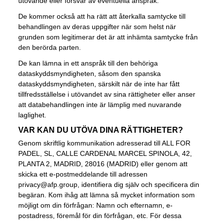
utövande eller försvar av eventuella anspråk.
De kommer också att ha rätt att återkalla samtycke till
behandlingen av deras uppgifter när som helst när
grunden som legitimerar det är att inhämta samtycke från
den berörda parten.
De kan lämna in ett anspråk till den behöriga
dataskyddsmyndigheten, såsom den spanska
dataskyddsmyndigheten, särskilt när de inte har fått
tillfredsställelse i utövandet av sina rättigheter eller anser
att databehandlingen inte är lämplig med nuvarande
laglighet.
VAR KAN DU UTÖVA DINA RÄTTIGHETER?
Genom skriftlig kommunikation adresserad till ALL FOR
PADEL, SL, CALLE CARDENAL MARCEL SPINOLA, 42,
PLANTA 2, MADRID, 28016 (MADRID) eller genom att
skicka ett e-postmeddelande till adressen
privacy@afp.group
, identifiera dig själv och specificera din
begäran. Kom ihåg att lämna så mycket information som
möjligt om din förfrågan: Namn och efternamn, e-
postadress, föremål för din förfrågan, etc. För dessa