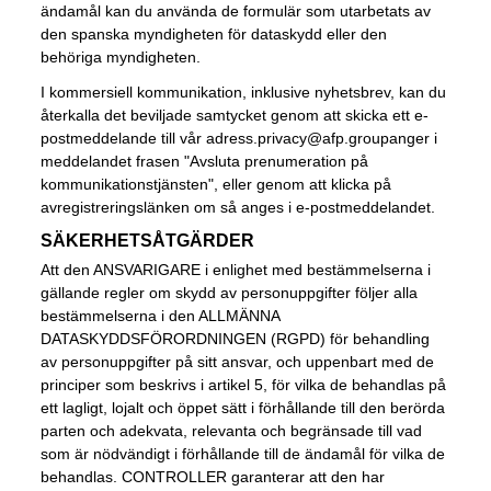
ändamål kan du använda de formulär som utarbetats av
den spanska myndigheten för dataskydd eller den
behöriga myndigheten.
I kommersiell kommunikation, inklusive nyhetsbrev, kan du
återkalla det beviljade samtycket genom att skicka ett e-
postmeddelande till vår adress.
privacy@afp.group
anger i
meddelandet frasen "Avsluta prenumeration på
kommunikationstjänsten", eller genom att klicka på
avregistreringslänken om så anges i e-postmeddelandet.
SÄKERHETSÅTGÄRDER
Att den ANSVARIGARE i enlighet med bestämmelserna i
gällande regler om skydd av personuppgifter följer alla
bestämmelserna i den ALLMÄNNA
DATASKYDDSFÖRORDNINGEN (RGPD) för behandling
av personuppgifter på sitt ansvar, och uppenbart med de
principer som beskrivs i artikel 5, för vilka de behandlas på
ett lagligt, lojalt och öppet sätt i förhållande till den berörda
parten och adekvata, relevanta och begränsade till vad
som är nödvändigt i förhållande till de ändamål för vilka de
behandlas. CONTROLLER garanterar att den har