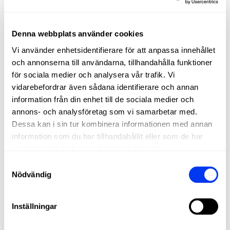
Denna webbplats använder cookies
Vi använder enhetsidentifierare för att anpassa innehållet
och annonserna till användarna, tillhandahålla funktioner
ALL FOR PADEL OFFICIELL
för sociala medier och analysera vår trafik. Vi
LICENSTAGARE AV ADIDAS
vidarebefordrar även sådana identifierare och annan
FÖR PADEL, PICKLEBALL
information från din enhet till de sociala medier och
OCH STRANDTENNIS
annons- och analysföretag som vi samarbetar med.
Dessa kan i sin tur kombinera informationen med annan
Padel och pickleball är mer än bara sporter: de
information som du har tillhandahållit eller som de har
är en livsstil. På All For Padel tar vi dessa
sporter till alla världens hörn och erbjuder
samlat in när du har använt deras tjänster.
högkvalitativa adidas-produkter som kombinerar
Samtyckesval
innovation, prestanda och stil.
Nödvändig
Racketar, paddlar, skor, kläder och tillbehör
designade för att maximera ditt spel och stötta
Inställningar
dig i varje steg på din sportsliga resa, från
amatörer till professionella spelare.