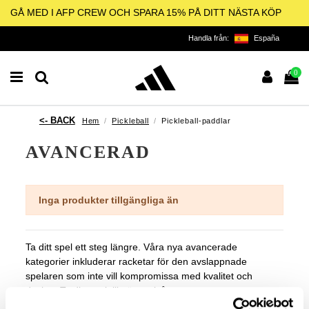
GÅ MED I AFP CREW OCH SPARA 15% PÅ DITT NÄSTA KÖP
Handla från:
España
0
Hem
Pickleball
Pickleball-paddlar
AVANCERAD
Inga produkter tillgängliga än
Ta ditt spel ett steg längre. Våra nya avancerade
kategorier inkluderar racketar för den avslappnade
spelaren som inte vill kompromissa med kvalitet och
design. Ta ditt spel till nästa nivå.