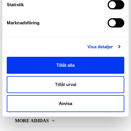
Gå med i vår community och upplev padel och
Statistik
pickleball med den passion, teknologi och
kvalitet som bara adidas kan erbjuda.
Marknadsföring
Visa detaljer
Tillåt alla
All For Padel S.L., licenstagare och exklusiv distributör av
produkter för padel, pickleball och beach tennis
Tillåt urval
ADIDAS PADEL
Avvisa
MORE ADIDAS