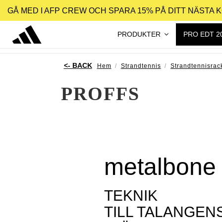
GÅ MED I AFP CREW OCH SPARA 15% PÅ DITT NÄSTA 
PRODUKTER
PRO EDT 2
Hem
Strandtennis
Strandtennisrac
PROFFS
metalbone 
TEKNIK
TILL TALANGEN