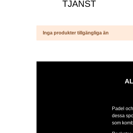
TJÄNST
Inga produkter tillgängliga än
AL
Padel och 
dessa spor
som kombi