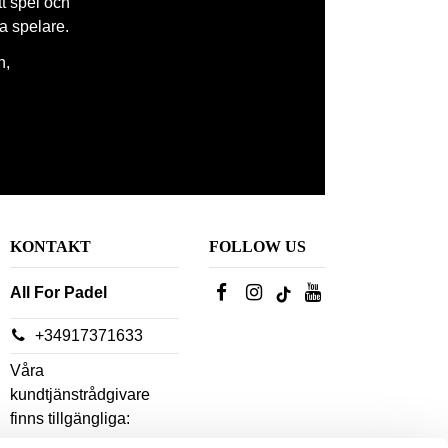
tt spel och
la spelare.
n,
KONTAKT
FOLLOW US
All For Padel
+34917371633
Våra
kundtjänstrådgivare
finns tillgängliga: