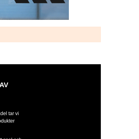
 AV
del tar vi
odukter