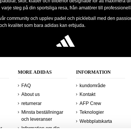
paddlar, skor, kläder och tillbehör designade för att maximera di
 i varje steg på din sportsliga resa, från amatörer till professionel
vår community och upplev padel och pickleball med den passio
 och kvalitet som bara adidas kan erbjuda.
MORE ADIDAS
INFORMATION
FAQ
kundområde
About us
Kontakt
returnerar
AFP Crew
Minsta beställningar
Teknologier
och leveranser
Webbplatskarta
r
Information om din
Studentrabatt