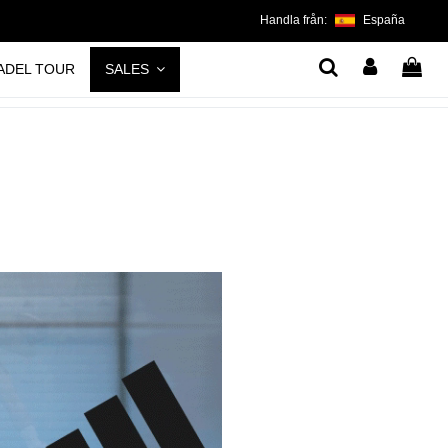
Handla från:
España
ADEL TOUR
SALES