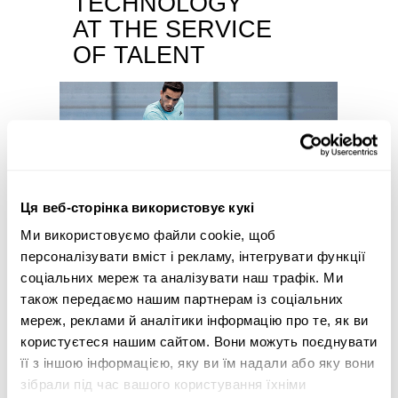
TECHNOLOGY
AT THE SERVICE
OF TALENT
Ця веб-сторінка використовує кукі
Немає доступних товарів
Ми використовуємо файли cookie, щоб
персоналізувати вміст і рекламу, інтегрувати функції
соціальних мереж та аналізувати наш трафік. Ми
також передаємо нашим партнерам із соціальних
мереж, реклами й аналітики інформацію про те, як ви
користуєтеся нашим сайтом. Вони можуть поєднувати
ALL FOR PADEL
її з іншою інформацією, яку ви їм надали або яку вони
ОФІЦІЙНИЙ ЛІЦЕНЗІАТ
зібрали під час вашого користування їхніми