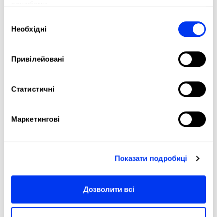
ADIDAS ДЛЯ ПАДЕЛЬ,
службами.
ПІКЛБОЛ І ПЛЯЖНИЙ ТЕНІС
Вибір
Необхідні
згоди
Падель і піклбол — це не просто види спорту,
це стиль життя. У All For Padel ми поширюємо
ці види спорту по всьому світу, пропонуючи
Привілейовані
високоякісні товари adidas, що поєднують
інновації, ефективність і стиль.
Статистичні
Ракетки, взуття, одяг та аксесуари, розроблені
для того, щоб максимізувати вашу гру та
супроводжувати вас на кожному етапі вашого
Маркетингові
спортивного шляху, від аматорів до
професійних гравців.
Приєднуйтесь до нашої спільноти та
насолоджуйтесь паделем і піклболом із
Показати подробиці
пристрастю, технологіями та якістю, які може
запропонувати тільки adidas.
Дозволити всі