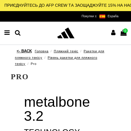
ПРИЄДНУЙТЕСЬ ДО AFP CREW ТА ЗАОЩАДЖУЙТЕ 15% НА НА
Покупки з:
España
0
Головна
Пляжний теніс
Ракетки для
пляжного тенісу
Рівень ракетки для пляжного
тенісу
Pro
PRO
metalbone
3.2