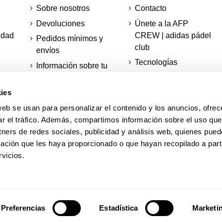
Sobre nosotros
Contacto
Devoluciones
Únete a la AFP
idad
CREW | adidas pádel
Pedidos mínimos y
club
envíos
Tecnologías
Información sobre tu
pedido
Mapa del sitio
ies
Actualidad
Descuento de
estudiantes
AFP Academy
web se usan para personalizar el contenido y los anuncios, ofrec
ar el tráfico. Además, compartimos información sobre el uso que
Pistas de padel
tners de redes sociales, publicidad y análisis web, quienes pue
adidas
ación que les haya proporcionado o que hayan recopilado a parti
vicios.
Preferencias
Estadística
Marketi