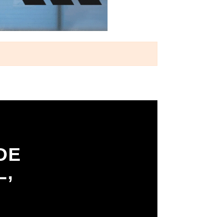
DE
L,
H