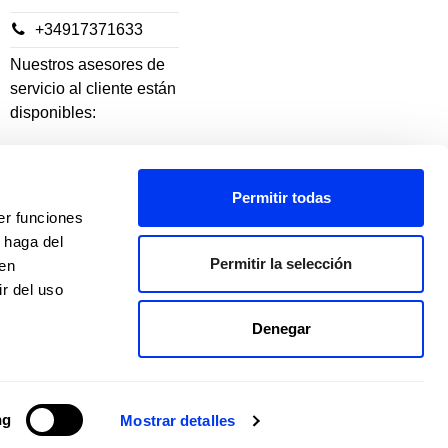
+34917371633
Nuestros asesores de
servicio al cliente están
disponibles:
De lunes a jueves: 10h-
18h
Permitir todas
er funciones
Viernes: 10h-14h
 haga del
Permitir la selección
den
r del uso
Denegar
ng
Mostrar detalles