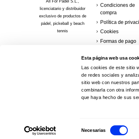
All For Padel S.L.,
Condiciones de
licenciatario y distribuidor
compra
exclusivo de productos de
Política de privac
pádel, pickeball y beach
tennis
Cookies
Formas de pago
seguras
Esta página web usa cook
Paga a plazos
Solicita tu factura
Las cookies de este sitio 
de redes sociales y analiz
sitio web con nuestros par
combinarla con otra inform
que haya hecho de sus ser
Selección
© 2026 Web oficial adidas Padel.
Necesarias
de