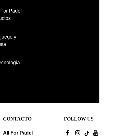
l For Padel
uctos
 juego y
sta
tecnología
CONTACTO
FOLLOW US
All For Padel