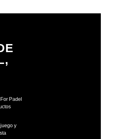
DE
L,
H
l For Padel
uctos
 juego y
sta