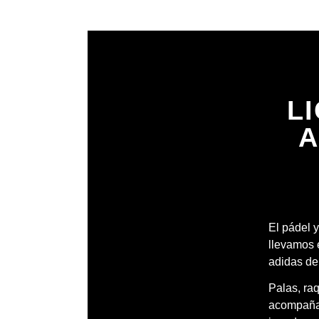
L
A
El pádel y
llevamos 
adidas de
Palas, ra
acompañar