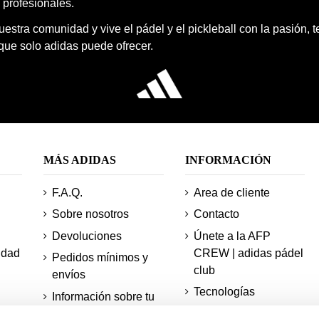
 profesionales.
estra comunidad y vive el pádel y el pickleball con la pasión, 
 que solo adidas puede ofrecer.
MÁS ADIDAS
INFORMACIÓN
F.A.Q.
Area de cliente
Sobre nosotros
Contacto
Devoluciones
Únete a la AFP
idad
CREW | adidas pádel
Pedidos mínimos y
club
envíos
Tecnologías
Información sobre tu
pedido
Mapa del sitio