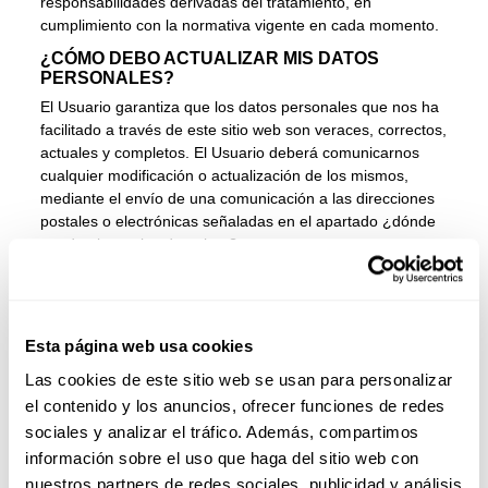
responsabilidades derivadas del tratamiento, en
cumplimiento con la normativa vigente en cada momento.
¿CÓMO DEBO ACTUALIZAR MIS DATOS
PERSONALES?
El Usuario garantiza que los datos personales que nos ha
facilitado a través de este sitio web son veraces, correctos,
actuales y completos. El Usuario deberá comunicarnos
cualquier modificación o actualización de los mismos,
mediante el envío de una comunicación a las direcciones
postales o electrónicas señaladas en el apartado ¿dónde
puede ejercer los derechos?
¿CUÁLES SON LOS DESTINATARIOS DE LA
INFORMACIÓN?
No cederemos información a terceros salvo obligación
Esta página web usa cookies
legal. las necesarias para prestar los servicios, o bien en
el caso de que usted preste su consentimiento expreso e
Las cookies de este sitio web se usan para personalizar
inequívoco. No obstante, en relación con acciones
el contenido y los anuncios, ofrecer funciones de redes
vinculadas al evento Premier Padel Argentina, informamos
sociales y analizar el tráfico. Además, compartimos
que los datos facilitados por los usuarios podrán ser
información sobre el uso que haga del sitio web con
comunicados a nuestro distribuidor oficial en Argentina,
nuestros partners de redes sociales, publicidad y análisis
LEJOPI S.A., con la finalidad de gestionar adecuadamente