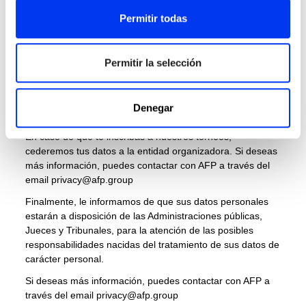
Asimismo, para la prestación de determinados servicios,
es necesario que AFP de servicios a terceros en los que
Permitir todas
nos apoyamos, tales como:
Empresas de servicios tecnológicos, analítica y
Permitir la selección
marketing y publicidad.
Proveedores de logística, transporte y entrega.
Empresas de alojamiento web.
Denegar
Proveedores de servicios financieros.
En caso de que te inscribas a nuestros torneos,
cederemos tus datos a la entidad organizadora. Si deseas
más información, puedes contactar con AFP a través del
email
privacy@afp.group
Finalmente, le informamos de que sus datos personales
estarán a disposición de las Administraciones públicas,
Jueces y Tribunales, para la atención de las posibles
responsabilidades nacidas del tratamiento de sus datos de
carácter personal.
Si deseas más información, puedes contactar con AFP a
través del email
privacy@afp.group