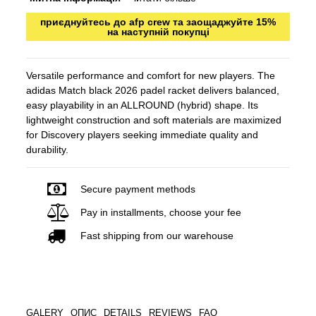
приєднуйтесь до afp crew та заощаджуйте 15%
на наступній покупці
Versatile performance and comfort for new players. The
adidas Match black 2026 padel racket delivers balanced,
easy playability in an ALLROUND (hybrid) shape. Its
lightweight construction and soft materials are maximized
for Discovery players seeking immediate quality and
durability.
Secure payment methods
Pay in installments, choose your fee
Fast shipping from our warehouse
GALERY
ОПИС
DETAILS
REVIEWS
FAQ