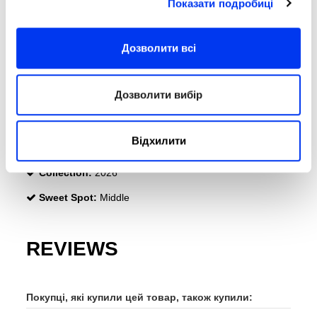
Показати подробиці
Поверхня:
520 см2
Thickness:
38 Mm
Дозволити всі
Rubber:
Eva Soft Performance
Face:
Fiberglass
Дозволити вибір
Durability :
Smart Holes Lineal
Structural Reinforcement
Відхилити
Ranges:
Match
Collection:
2026
Sweet Spot:
Middle
REVIEWS
Покупці, які купили цей товар, також купили: