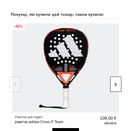
Покупці, які купили цей товар, також купили:
-40%
Ракетки для падел
Раке
108,00 €
ракетка adidas Cross IT Team
Рак
180,00 €