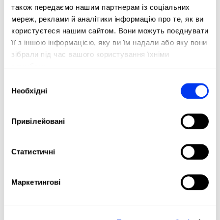
також передаємо нашим партнерам із соціальних
мереж, реклами й аналітики інформацію про те, як ви
користуєтеся нашим сайтом. Вони можуть поєднувати
її з іншою інформацією, яку ви їм надали або яку вони
зібрали під час вашого користування їхніми
службами.
Вибір
Необхідні
згоди
DETAILS
Привілейовані
Level:
Beginner
Type of Game:
Attack
Статистичні
Control
Shape:
Allround
Маркетингові
Balance:
Slightly Head Heavy
Weight:
360-375 Gr