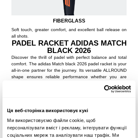
FIBERGLASS
Soft touch, greater comfort, and excellent ball release on
all shots.
PADEL RACKET ADIDAS MATCH
BLACK 2026
Discover the thrill of padel with perfect balance and total
comfort. The adidas Match black 2026 padel racket is your
all-in-one partner for the journey. Its versatile ALLROUND
shape ensures reliable performance whether you are
learning to defend or taking your first shots at the net. Feel
an incredibly soft touch and high ball output thanks to the
Fiber Glass surface and the Soft Performance EVA core,
allowing you to play effortlessly and for longer. The
STRUCTURAL REINFORCEMENT system ensures your
Ця веб-сторінка використовує кукі
racket is stable and super durable, giving you the
Ми використовуємо файли cookie, щоб
confidence to focus purely on improving your game.
персоналізувати вміст і рекламу, інтегрувати функції
соціальних мереж та аналізувати наш трафік. Ми