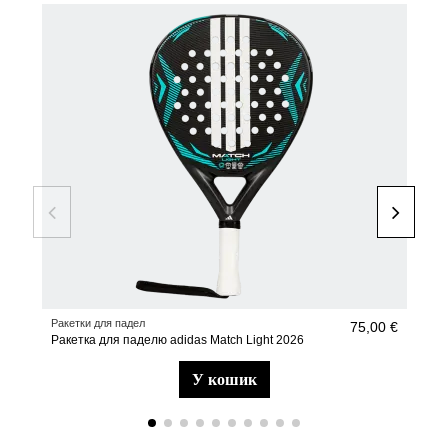
-30
НО
Ракетки для падел
туфл
75,00 €
Ракетка для паделю adidas Match Light 2026
adi
у кошик