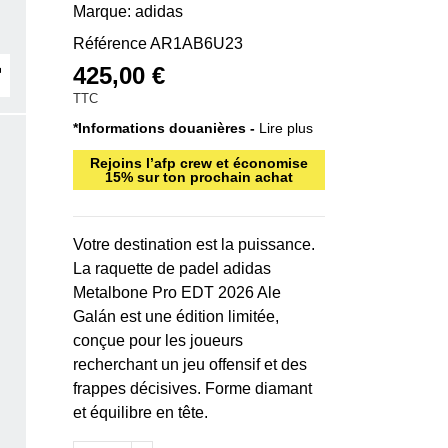
Marque:
adidas
Référence
AR1AB6U23
425,00 €
TTC
*Informations douanières -
Lire plus
Rejoins l’afp crew et économise
15% sur ton prochain achat
Votre destination est la puissance.
La raquette de padel adidas
Metalbone Pro EDT 2026 Ale
Galán est une édition limitée,
conçue pour les joueurs
recherchant un jeu offensif et des
frappes décisives. Forme diamant
et équilibre en tête.