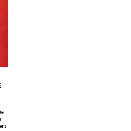
E
te
u
ent