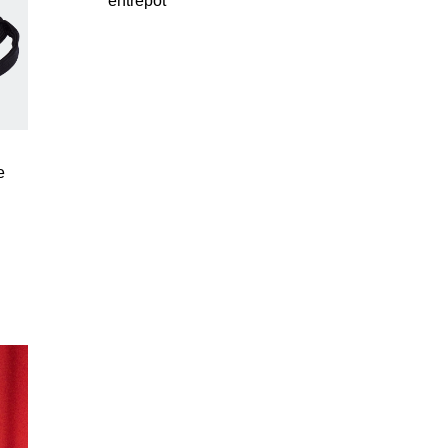
entrepôt
e