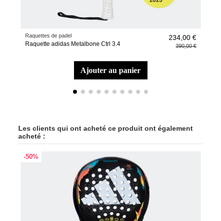
Raquettes de padel
Raqu
234,00 €
Raquette adidas Metalbone Ctrl 3.4
Raq
390,00 €
ajouter au panier
Les clients qui ont acheté ce produit ont également
acheté :
-50%