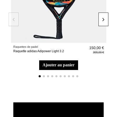
Raquettes de padel
Raqu
150,00 €
Raquette adidas Adipower Light 3.2
Raq
300,00 €
Ale
ajouter au panier