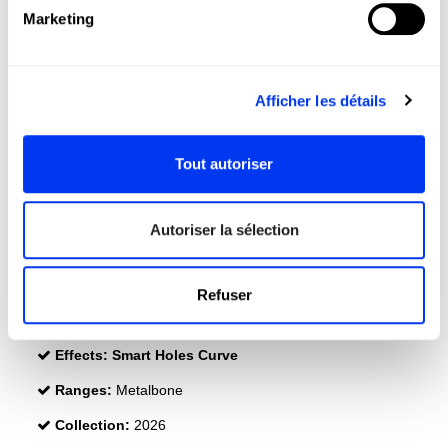
Level:
Advanced
Marketing
Shape:
Round
Balance:
Even
Afficher les détails
Weight:
345-360 Gr (Light Weight)
Length:
455 Mm
Tout autoriser
Thickness:
38 Mm
Protector:
Metalbone Protector Tape
Autoriser la sélection
Rubber:
Eva Soft Performance
Face:
Fiberglass
Refuser
Durability :
Structural Reinforcement
Effects:
Smart Holes Curve
Ranges:
Metalbone
Collection:
2026