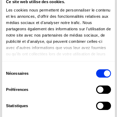
joueurs en formación à améliorer leur jeu et gagner en
Ce site web utilise des cookies.
confiance dès le premier point. Et cette année, comme
Les cookies nous permettent de personnaliser le contenu
grande nouveauté, nous intégrons à nos raquettes une
et les annonces, d'offrir des fonctionnalités relatives aux
corde réglable pour une meilleure prise au niveau du
médias sociaux et d'analyser notre trafic. Nous
poignet.
partageons également des informations sur l'utilisation de
notre site avec nos partenaires de médias sociaux, de
publicité et d'analyse, qui peuvent combiner celles-ci
avec d'autres informations que vous leur avez fournies
ou qu'ils ont collectées lors de votre utilisation de leurs
services.
Sélection
Nécessaires
du
consentement
Préférences
Statistiques
DETAILS