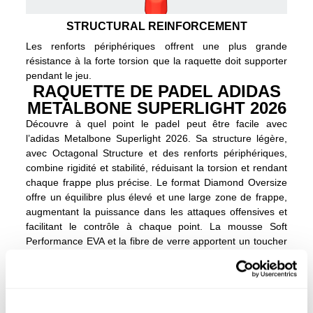
STRUCTURAL REINFORCEMENT
Les renforts périphériques offrent une plus grande
résistance à la forte torsion que la raquette doit supporter
pendant le jeu.
RAQUETTE DE PADEL ADIDAS
METALBONE SUPERLIGHT 2026
Découvre à quel point le padel peut être facile avec
l’adidas Metalbone Superlight 2026. Sa structure légère,
avec Octagonal Structure et des renforts périphériques,
combine rigidité et stabilité, réduisant la torsion et rendant
chaque frappe plus précise. Le format Diamond Oversize
offre un équilibre plus élevé et une large zone de frappe,
augmentant la puissance dans les attaques offensives et
facilitant le contrôle à chaque point. La mousse Soft
Performance EVA et la fibre de verre apportent un toucher
confortable et une sortie de balle régulière, tandis que le
design Smart Holes Curve aide à générer plus d’effet sur
tous les coups. Légère et bien équilibrée, cette pala
permet des mouvements plus rapides et fluides, aidant les