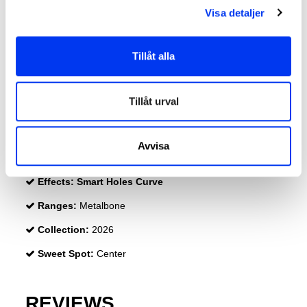
Visa detaljer
Weight:
345-360 Gr (Light Weight)
Length:
455 Mm
Tillåt alla
Thickness:
38 Mm
Protector:
Metalbone Protector Tape
Tillåt urval
Rubber:
Eva Soft Performance
Face:
Fiberglass
Avvisa
Durability :
Structural Reinforcement
Effects:
Smart Holes Curve
Ranges:
Metalbone
Collection:
2026
Sweet Spot:
Center
REVIEWS