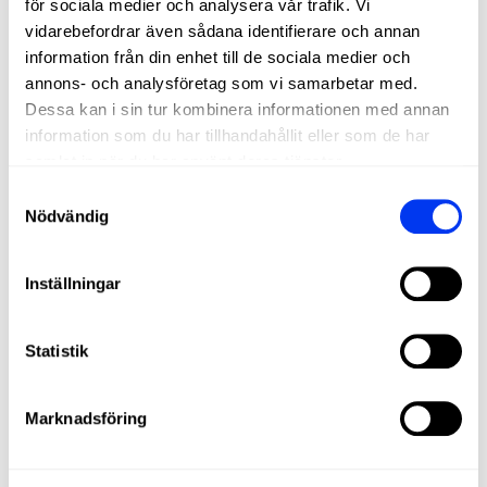
för sociala medier och analysera vår trafik. Vi
vidarebefordrar även sådana identifierare och annan
information från din enhet till de sociala medier och
annons- och analysföretag som vi samarbetar med.
Dessa kan i sin tur kombinera informationen med annan
information som du har tillhandahållit eller som de har
samlat in när du har använt deras tjänster.
Samtyckesval
Nödvändig
Inställningar
Statistik
DETAILS
Level:
Advanced
Marknadsföring
Shape:
Round
Balance:
Even