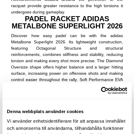
racquet provide greater resistance to the high torsions it
undergoes during gameplay.
PADEL RACKET ADIDAS
METALBONE SUPERLIGHT 2026
Discover how easy padel can be with the adidas
Metalbone Superlight 2026. Its lightweight construction,
featuring Octagonal Structure and structural
reinforcements, combines stiffness and stability, reducing
torsion and making every shot more precise. The Diamond
Oversize shape offers higher balance and a larger hitting
surface, increasing power on offensive shots and making
control easier throughout the rally. Soft Performance EVA
and fiberglass provide a comfortable feel and consistent
ball output, while the Smart Holes Curve design helps
generate more spin on every shot. This light and balanced
racket enables quicker, smoother movements, helping
beginner players improve their game and gain confidence
Denna webbplats använder cookies
from the first point. And this year, as a major new feature,
Vi använder enhetsidentifierare för att anpassa innehållet
we are adding an adjustable rope cord to our paddles for a
och annonserna till användarna, tillhandahålla funktioner
better grip on the wrist.