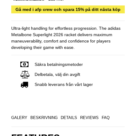
Gå med i afp crew och spara 15% på ditt nästa köp
Ultra-light handling for effortless progression. The adidas
Metalbone Superlight 2026 racket delivers maximum
maneuverability, comfort and confidence for players
developing their game with ease.
Säkra betalningsmetoder
Delbetala, välj din avgift
Snabb leverans från vårt lager
GALERY
BESKRIVNING
DETAILS
REVIEWS
FAQ