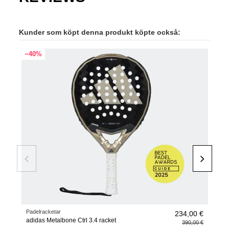
Kunder som köpt denna produkt köpte också:
−40%
Padelracketar
Pade
234,00 €
adidas Metalbone Ctrl 3.4 racket
Pad
390,00 €
Gal