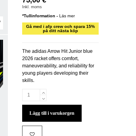
Inkl. moms
*Tullinformation -
Läs mer
Gå med i afp crew och spara 15%
på ditt nästa köp
The adidas Arrow Hit Junior blue
2026 racket offers comfort,
maneuverability, and reliability for
young players developing their
skills.
lägg till i varukorgen