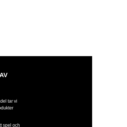
 AV
del tar vi
odukter
tt spel och