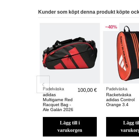
Kunder som köpt denna produkt köpte ock
−40%
Padelväska
Padelväska
100,00 €
adidas
Racketväska
Multigame Red
adidas Control
Racquet Bag -
Orange 3.4
Ale Galán 2026
lägg till i
lägg till i
varukorgen
varukor