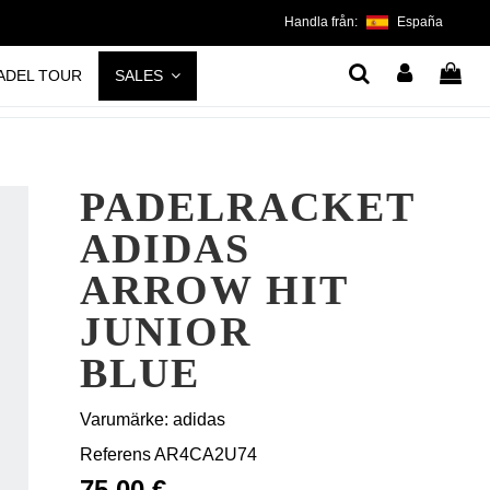
Handla från:
España
ADEL TOUR
SALES
PADELRACKET
ADIDAS
ARROW HIT
JUNIOR
BLUE
Varumärke:
adidas
Referens
AR4CA2U74
75,00 €