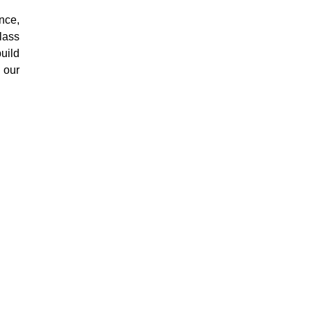
nce,
lass
uild
 our