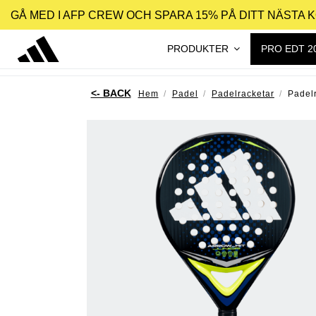
GÅ MED I AFP CREW OCH SPARA 15% PÅ DITT NÄSTA 
PRODUKTER
PRO EDT 2
Hem
Padel
Padelracketar
Padelr