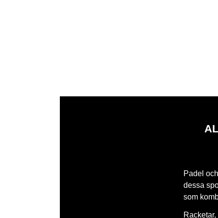
AL
Padel och 
dessa spor
som kombi
Racketar, 