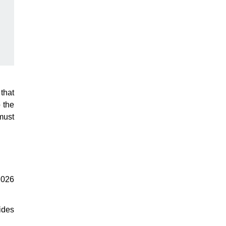
that
o the
must
2026
ides