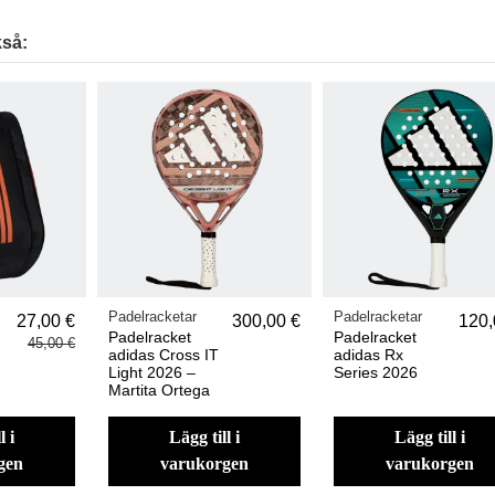
så:
Padelracketar
Padelracketar
27,00 €
300,00 €
120,
Padelracket
Padelracket
45,00 €
adidas Cross IT
adidas Rx
Light 2026 –
Series 2026
Martita Ortega
lägg till i
lägg till i
gen
varukorgen
varukorgen