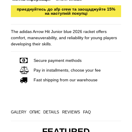
приєднуйтесь до afp crew та заощаджуйте 15%
на наступній покупці
The adidas Arrow Hit Junior blue 2026 racket offers
comfort, maneuverability, and reliability for young players
developing their skills.
Secure payment methods
Pay in installments, choose your fee
Fast shipping from our warehouse
GALERY
ОПИС
DETAILS
REVIEWS
FAQ
FEATURED