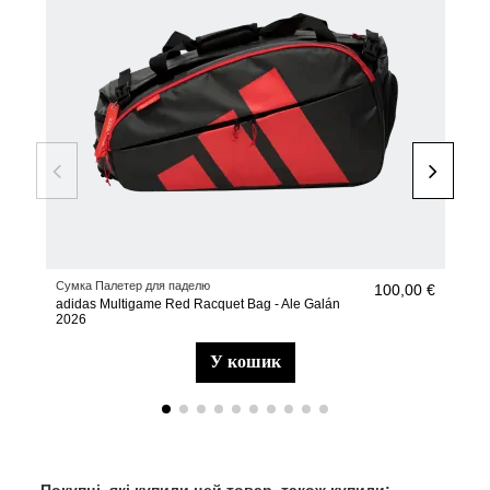
Сумка Палетер для паделю
туфл
100,00 €
adidas Multigame Red Racquet Bag - Ale Galán
adid
2026
у кошик
Покупці, які купили цей товар, також купили: