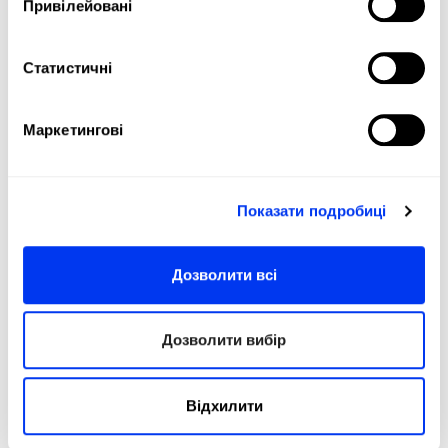
Привілейовані
Статистичні
Маркетингові
DETAILS
Показати подробиці
Level:
Beginner
Дозволити всі
Type of Game:
Control
Shape:
Round
Дозволити вибір
Balance:
Even
Weight:
310-330 Gr (Light Weight)
Відхилити
Thickness:
36 Mm