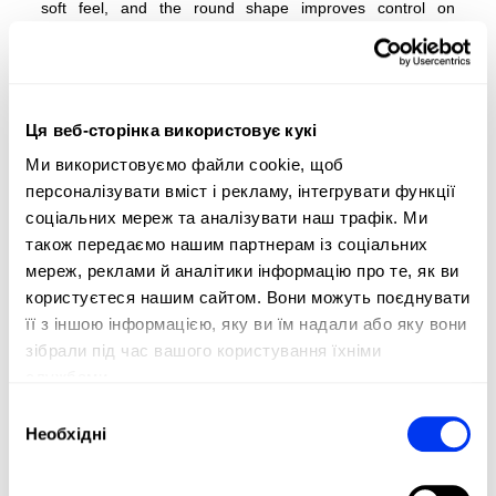
soft feel, and the round shape improves control on
defensive shots, helping young players build confidence
from day one. And this year, as a major new feature, we
are adding an adjustable rope cord to our paddles for a
better grip on the wrist.
Ця веб-сторінка використовує кукі
SEE THE RACKET IN ACTION
Ми використовуємо файли cookie, щоб
персоналізувати вміст і рекламу, інтегрувати функції
соціальних мереж та аналізувати наш трафік. Ми
також передаємо нашим партнерам із соціальних
мереж, реклами й аналітики інформацію про те, як ви
користуєтеся нашим сайтом. Вони можуть поєднувати
її з іншою інформацією, яку ви їм надали або яку вони
зібрали під час вашого користування їхніми
службами.
Вибір
Необхідні
згоди