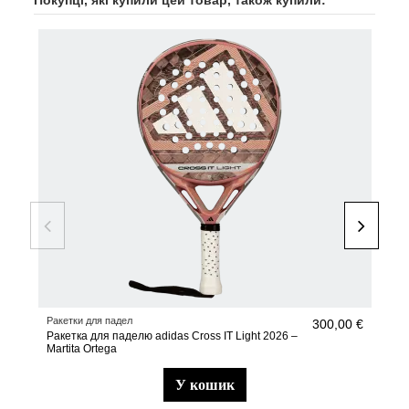
Ракетки для падел
Аксе
300,00 €
Ракетка для паделю adidas Cross IT Light 2026 –
Set 
Martita Ortega
у кошик