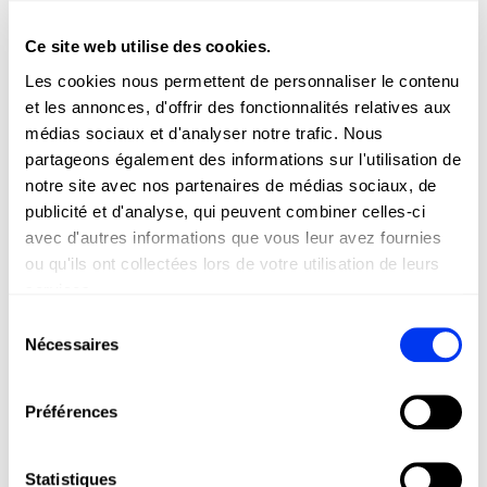
Insérez la clé Allen dans la vis du poids et desserrez-la
jusqu’à ce qu’il puisse glisser.
Ce site web utilise des cookies.
2.
Déplacez le poids
Les cookies nous permettent de personnaliser le contenu
Faites-le glisser le long du rail jusqu’à la position souhaitée
et les annonces, d'offrir des fonctionnalités relatives aux
:
médias sociaux et d'analyser notre trafic. Nous
Vers la tête → plus de puissance.
partageons également des informations sur l'utilisation de
notre site avec nos partenaires de médias sociaux, de
Vers le manche/centre → plus de contrôle.
publicité et d'analyse, qui peuvent combiner celles-ci
3.
Serrez-le
avec d'autres informations que vous leur avez fournies
Fixez le poids en resserrant la vis avec la clé Allen.
ou qu'ils ont collectées lors de votre utilisation de leurs
services.
DÉCOUVREZ LA RAQUETTE EN
Sélection
ACTION
Nécessaires
du
consentement
Préférences
Statistiques