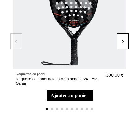
Raquettes de padel
Raqu
390,00 €
Raquette de padel adidas Metalbone 2026 – Ale
Raq
Galán
202
ajouter au panier