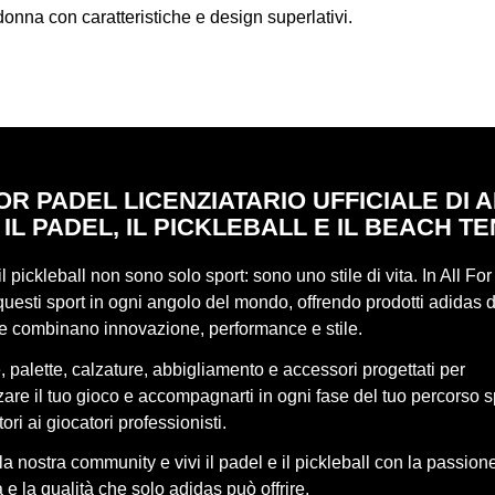
nna con caratteristiche e design superlativi.
OR PADEL LICENZIATARIO UFFICIALE DI 
 IL PADEL, IL PICKLEBALL E IL BEACH TE
 il pickleball non sono solo sport: sono uno stile di vita. In All Fo
uesti sport in ogni angolo del mondo, offrendo prodotti adidas d
he combinano innovazione, performance e stile.
 palette, calzature, abbigliamento e accessori progettati per
re il tuo gioco e accompagnarti in ogni fase del tuo percorso s
ori ai giocatori professionisti.
lla nostra community e vivi il padel e il pickleball con la passione
 e la qualità che solo adidas può offrire.