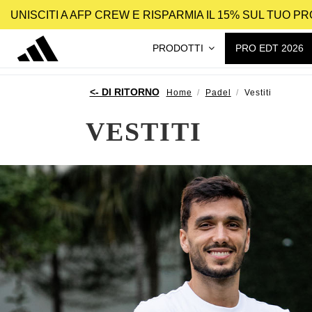
UNISCITI A AFP CREW E RISPARMIA IL 15% SUL TUO 
PRODOTTI
PRO EDT 2026
Home
Padel
Vestiti
VESTITI