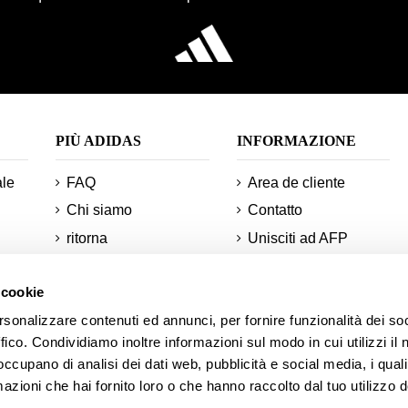
PIÙ ADIDAS
INFORMAZIONE
ale
FAQ
Area de cliente
Chi siamo
Contatto
ritorna
Unisciti ad AFP
CREW
Ordini e spedizioni
minimi
Tecnologie
 cookie
Informazioni sul tuo
Mappa del sito
rsonalizzare contenuti ed annunci, per fornire funzionalità dei so
ento
ordine
ffico. Condividiamo inoltre informazioni sul modo in cui utilizzi il 
Sconto per studenti
 occupano di analisi dei dati web, pubblicità e social media, i qual
Notizie
azioni che hai fornito loro o che hanno raccolto dal tuo utilizzo d
Accademia AFP