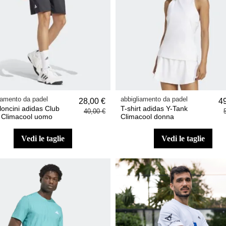
iamento da padel
abbigliamento da padel
28,00 €
4
loncini adidas Club
T-shirt adidas Y-Tank
40,00 €
Climacool uomo
Climacool donna
vedi le taglie
vedi le taglie