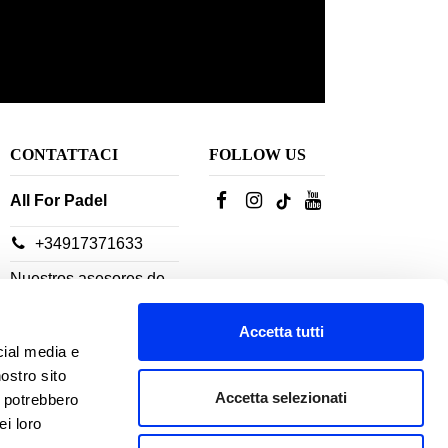
CONTATTACI
FOLLOW US
All For Padel
+34917371633
Nuestros asesores de
servicio al cliente están
disponibles:
Accetta tutti
cial media e
nostro sito
De lunes a jueves: 10h-
Accetta selezionati
i potrebbero
18h
ei loro
Viernes: 10h-14h