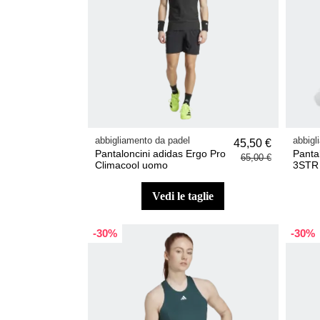
abbigliamento da padel
abbigl
45,50 €
Pantaloncini adidas Ergo Pro
Panta
65,00 €
Climacool uomo
3STR 
vedi le taglie
-30%
-30%