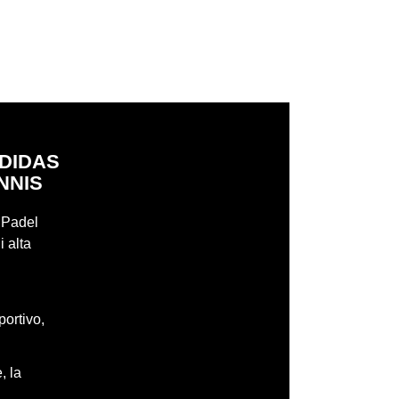
ADIDAS
NNIS
r Padel
i alta
portivo,
, la