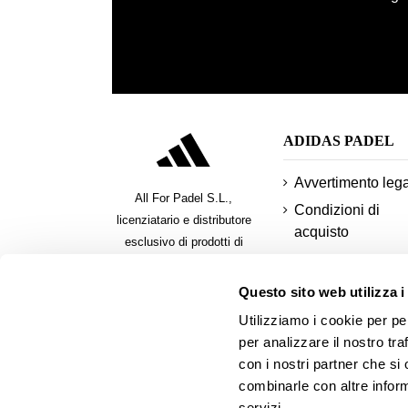
ADIDAS PADEL
Avvertimento leg
All For Padel S.L.,
Condizioni di
licenziatario e distributore
acquisto
esclusivo di prodotti di
politica sulla
padel, pickleball e beach
riservatezza
tennis
Questo sito web utilizza i
biscotti
Utilizziamo i cookie per pe
Metodi di pagam
per analizzare il nostro tra
sicuri
con i nostri partner che si
combinarle con altre inform
pagare a rate
servizi.