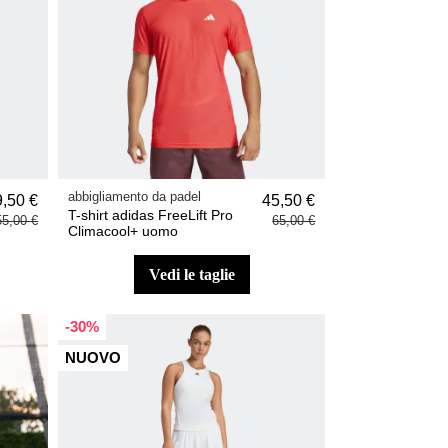
abbigliamento da padel
9,50 €
45,50 €
T-shirt adidas FreeLift Pro
55,00 €
65,00 €
Climacool+ uomo
vedi le taglie
-30%
NUOVO