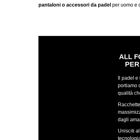
pantaloni o accessori da padel
per uomo e do
ALL F
PER
Il padel e
portiamo q
qualità c
Racchette,
massimizza
dagli amat
Unisciti a
tecnologia