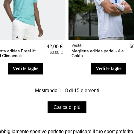
Vestiti
42,00 €
6
tta adidas FreeLift
Maglietta adidas padel - Ale
60,00 €
ll Climacool+
Galán
vedi le taglie
vedi le taglie
Mostrando 1 - 8 di 15 elementi
Carica di più
abbigliamento sportivo perfetto per praticare il tuo sport prefer