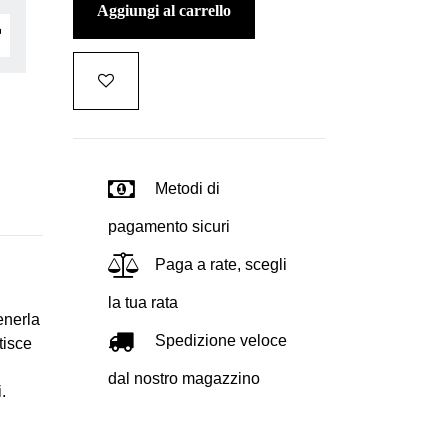
aggiungi al carrello
Metodi di
pagamento sicuri
Paga a rate, scegli
la tua rata
enerla
Spedizione veloce
tisce
dal nostro magazzino
.