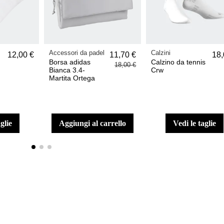
Accessori da padel
Calzini
12,00 €
11,70 €
18,
Borsa adidas
Calzino da tennis
18,00 €
Bianca 3.4-
Crw
Martita Ortega
aglie
aggiungi al carrello
vedi le taglie