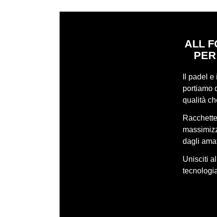
ALL F
PER
Il padel e
portiamo q
qualità c
Racchette,
massimizza
dagli amat
Unisciti a
tecnologia