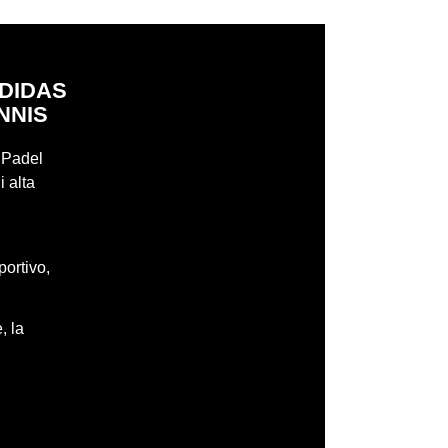
ADIDAS
NNIS
r Padel
i alta
portivo,
, la