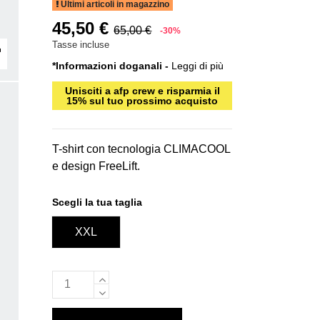
Ultimi articoli in magazzino
45,50 €
65,00 €
-30%
Tasse incluse
*Informazioni doganali -
Leggi di più
Unisciti a afp crew e risparmia il
15% sul tuo prossimo acquisto
T-shirt con tecnologia CLIMACOOL
e design FreeLift.
Scegli la tua taglia
XXL