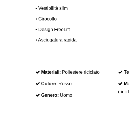
•
Vestibilità slim
•
Girocollo
•
Design FreeLift
•
Asciugatura rapida
Materiali:
Poliestere riciclato
Te
Colore:
Rosso
Ma
(ricic
Genero:
Uomo