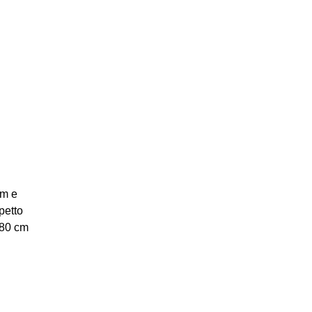
cm e
petto
 80 cm