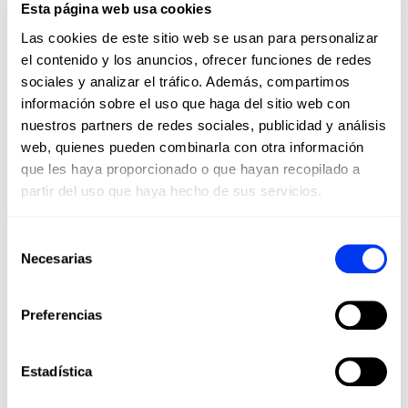
Esta página web usa cookies
•
No usar secadora
Las cookies de este sitio web se usan para personalizar
•
No limpieza en seco
el contenido y los anuncios, ofrecer funciones de redes
sociales y analizar el tráfico. Además, compartimos
•
No planchar
información sobre el uso que haga del sitio web con
•
Lavar a máquina con agua fría
nuestros partners de redes sociales, publicidad y análisis
Los clientes que compraron este producto también
web, quienes pueden combinarla con otra información
han comprado...
que les haya proporcionado o que hayan recopilado a
partir del uso que haya hecho de sus servicios.
-45
Selección
Necesarias
de
consentimiento
Preferencias
Estadística