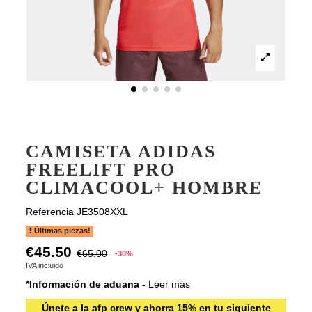
CAMISETA ADIDAS
FREELIFT PRO
CLIMACOOL+ HOMBRE
Referencia
JE3508XXL
Últimas piezas!
€45.50
€65.00
-30%
IVA incluido
*Información de aduana -
Leer más
Únete a la afp crew y ahorra 15% en tu siguiente