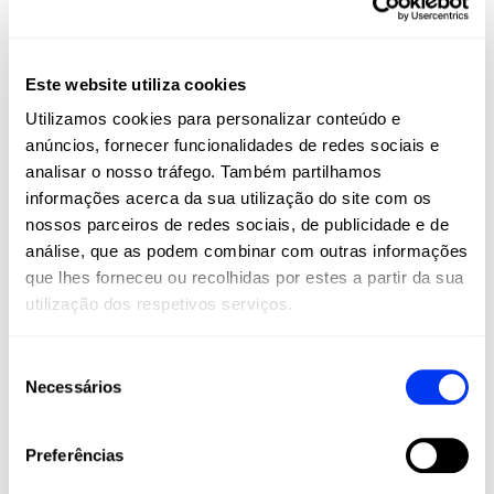
REVIEWS
Este website utiliza cookies
Mais informação
Utilizamos cookies para personalizar conteúdo e
• Não usar lixívia
anúncios, fornecer funcionalidades de redes sociais e
analisar o nosso tráfego. Também partilhamos
• Não lavar a seco
informações acerca da sua utilização do site com os
• Não utilizar máquina de secar
nossos parceiros de redes sociais, de publicidade e de
• Não engomar
análise, que as podem combinar com outras informações
que lhes forneceu ou recolhidas por estes a partir da sua
• Lavar à máquina em água fria
utilização dos respetivos serviços.
Clientes que compraram este produto também
compraram:
Seleção
-45%
-35
Necessários
de
ES
consentimento
Preferências