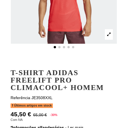
T-SHIRT ADIDAS
FREELIFT PRO
CLIMACOOL+ HOMEM
Referência
JE3508XXL
Últimos artigos em stock
45,50 €
65,00 €
-30%
Com IVA
*Informações alfandegárias -
Ler mais