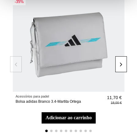
-35%
-45
Acessórios para padel
Raqu
11,70 €
Bolsa adidas Branco 3.4-Martita Ortega
Raqu
18,00 €
adicionar ao carrinho