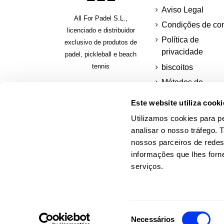
Aviso Legal
All For Padel S.L.,
Condições de co
licenciado e distribuidor
Política de
exclusivo de produtos de
privacidade
padel, pickleball e beach
tennis
biscoitos
Métodos de
pagamento segur
Este website utiliza cooki
Pagar em presta
Utilizamos cookies para pe
Solicitar uma fatu
analisar o nosso tráfego.
nossos parceiros de redes
informações que lhes forne
serviços.
Seleção
© 2026 Web oficial adidas Padel.
Necessários