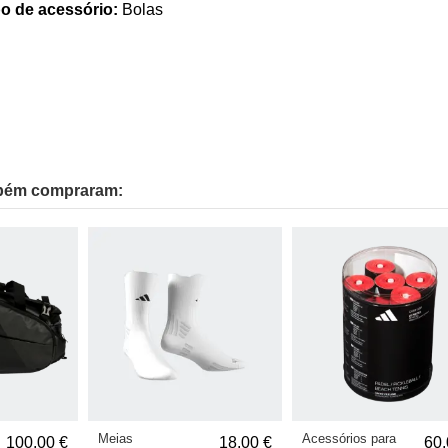
po de acessório:
Bolas
mbém compraram:
Meias
Acessórios para
100,00 €
18,00 €
60,