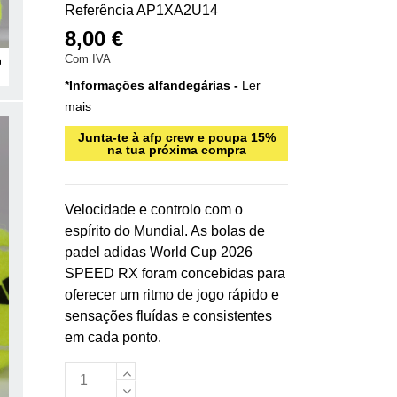
Referência
AP1XA2U14
8,00 €
Com IVA
*Informações alfandegárias -
Ler
mais
Junta-te à afp crew e poupa 15%
na tua próxima compra
Velocidade e controlo com o
espírito do Mundial. As bolas de
padel adidas World Cup 2026
SPEED RX foram concebidas para
oferecer um ritmo de jogo rápido e
sensações fluídas e consistentes
em cada ponto.