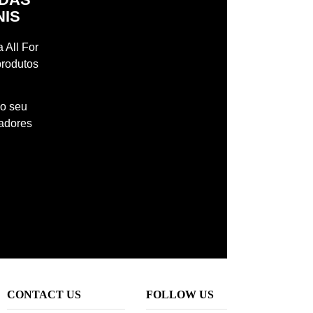
NIS
 All For
produtos
 o seu
madores
CONTACT US
FOLLOW US