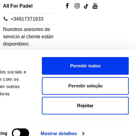
All For Padel
+34917371633
Nuestros asesores de
servicio al cliente están
disponibles:
De lunes a jueves: 10h-
Permitir todos
18h
des sociais e
Viernes: 10h-14h
te com os
Permitir seleção
om outras
tivos
Rejeitar
ting
Mostrar detalhes