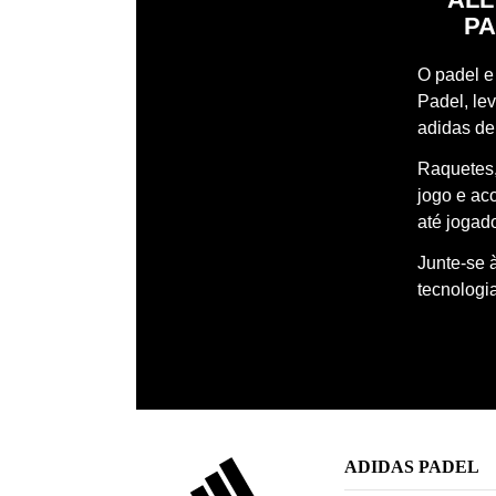
PA
O padel e 
Padel, le
adidas de
Raquetes,
jogo e ac
até jogado
Junte-se 
tecnologi
ADIDAS PADEL