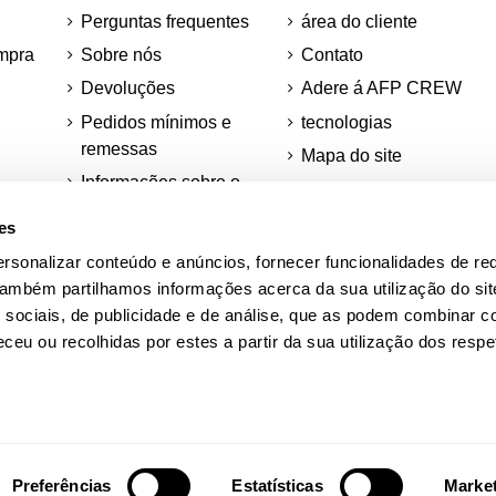
Perguntas frequentes
área do cliente
mpra
Sobre nós
Contato
Devoluções
Adere á AFP CREW
Pedidos mínimos e
tecnologias
remessas
Mapa do site
Informações sobre o
Desconto para
os
teu pedido
estudantes
es
ções
rsonalizar conteúdo e anúncios, fornecer funcionalidades de re
ra
Academia AFP
 Também partilhamos informações acerca da sua utilização do si
Quadras Adidas
 sociais, de publicidade e de análise, que as podem combinar c
ceu ou recolhidas por estes a partir da sua utilização dos respe
Preferências
Estatísticas
Marke