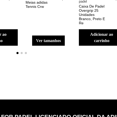
padel
Meias adidas
Caixa De Padel
Tennis Crw
Overgrip 25
Unidades
Branco, Preto E
Re
adicionar ao
ho
ver tamanhos
carrinho
 FOR PADEL LICENCIADO OFICIAL DA AD